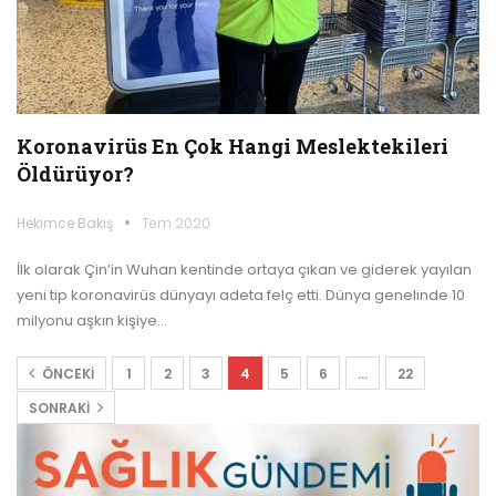
Koronavirüs En Çok Hangi Meslektekileri
Öldürüyor?
Hekimce Bakış
Tem 2020
İlk olarak Çin’in Wuhan kentinde ortaya çıkan ve giderek yayılan
yeni tip koronavirüs dünyayı adeta felç etti. Dünya genelinde 10
milyonu aşkın kişiye…
ÖNCEKI
1
2
3
4
5
6
…
22
SONRAKI