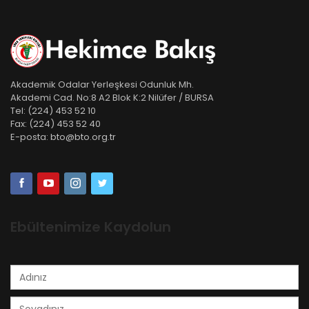
Akademik Odalar Yerleşkesi Odunluk Mh.
Akademi Cad. No:8 A2 Blok K:2 Nilüfer / BURSA
Tel:
(224) 453 52 10
Fax:
(224) 453 52 40
E-posta:
bto@bto.org.tr
Ebültenimize Kaydolun