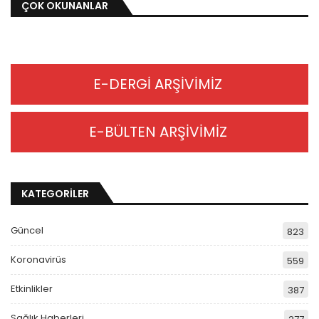
ÇOK OKUNANLAR
E-DERGİ ARŞİVİMİZ
E-BÜLTEN ARŞİVİMİZ
KATEGORİLER
Güncel
823
Koronavirüs
559
Etkinlikler
387
Sağlık Haberleri