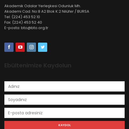
Akademik Odalar Yerleşkesi Odunluk Mh.
Akademi Cad. No:8 A2 Blok K:2 Nilüfer / BURSA
Tel:
(224) 453 52 10
Fax:
(224) 453 52 40
E-posta:
bto@bto.org.tr
Ebültenimize Kaydolun