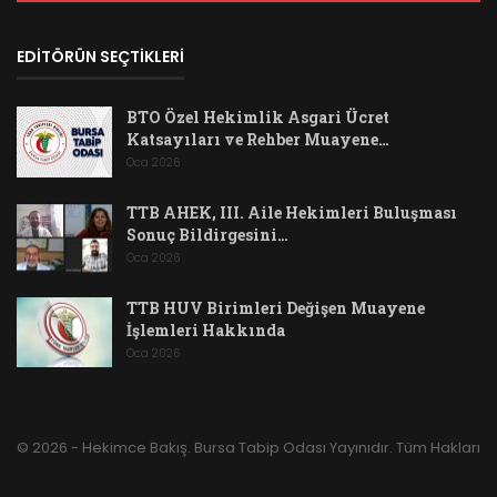
EDİTÖRÜN SEÇTİKLERİ
BTO Özel Hekimlik Asgari Ücret
Katsayıları ve Rehber Muayene…
Oca 2026
TTB AHEK, III. Aile Hekimleri Buluşması
Sonuç Bildirgesini…
Oca 2026
TTB HUV Birimleri Değişen Muayene
İşlemleri Hakkında
Oca 2026
© 2026 - Hekimce Bakış. Bursa Tabip Odası Yayınıdır. Tüm Hakları