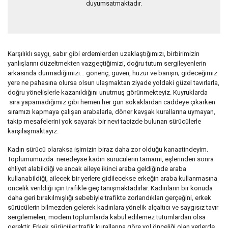
duyumsatmaktadır.
Karşılıklı saygı, sabır gibi erdemlerden uzaklaştığımızı, birbirimizin
yanlışlarını düzeltmekten vazgeçtiğimizi, doğru tutum sergileyenlerin
arkasında durmadığımızı… gönenç, güven, huzur ve barışın; gideceğimiz
yere ne pahasına olursa olsun ulaşmaktan ziyade yoldaki güzel tavırlarla,
doğru yönelişlerle kazanıldığını unutmuş görünmekteyiz. Kuyruklarda
sıra yapamadığımız gibi hemen her gün sokaklardan caddeye çıkarken
sıramızı kapmaya çalışan arabalarla, döner kavşak kurallarına uymayan,
takip mesafelerini yok sayarak bir nevi tacizde bulunan sürücülerle
karşılaşmaktayız.
Kadın sürücü olaraksa işimizin biraz daha zor olduğu kanaatindeyim.
Toplumumuzda neredeyse kadın sürücülerin tamamı, eşlerinden sonra
ehliyet alabildiği ve ancak aileye ikinci araba geldiğinde araba
kullanabildiği, ailecek bir yerlere gidilecekse erkeğin araba kullanmasına
öncelik verildiği için trafikle geç tanışmaktadırlar. Kadınların bir konuda
daha geri bırakılmışlığı sebebiyle trafikte zorlandıkları gerçeğini, erkek
sürücülerin bilmezden gelerek kadınlara yönelik alçaltıcı ve saygısız tavır
sergilemeleri, modern toplumlarda kabul edilemez tutumlardan olsa
gerektir. Erkek sürücüler trafik kurallarına göre yol önceliği olan yerlerde,