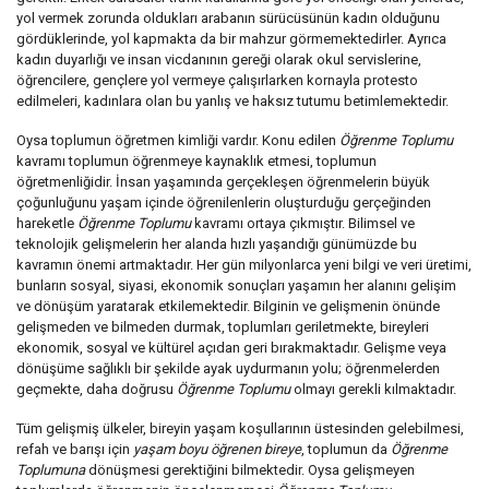
yol vermek zorunda oldukları arabanın sürücüsünün kadın olduğunu
gördüklerinde, yol kapmakta da bir mahzur görmemektedirler. Ayrıca
kadın duyarlığı ve insan vicdanının gereği olarak okul servislerine,
öğrencilere, gençlere yol vermeye çalışırlarken kornayla protesto
edilmeleri, kadınlara olan bu yanlış ve haksız tutumu betimlemektedir.
Oysa toplumun öğretmen kimliği vardır. Konu edilen
Öğrenme Toplumu
kavramı toplumun öğrenmeye kaynaklık etmesi, toplumun
öğretmenliğidir. İnsan yaşamında gerçekleşen öğrenmelerin büyük
çoğunluğunu yaşam içinde öğrenilenlerin oluşturduğu gerçeğinden
hareketle
Öğrenme Toplumu
kavramı ortaya çıkmıştır. Bilimsel ve
teknolojik gelişmelerin her alanda hızlı yaşandığı günümüzde bu
kavramın önemi artmaktadır. Her gün milyonlarca yeni bilgi ve veri üretimi,
bunların sosyal, siyasi, ekonomik sonuçları yaşamın her alanını gelişim
ve dönüşüm yaratarak etkilemektedir. Bilginin ve gelişmenin önünde
gelişmeden ve bilmeden durmak, toplumları geriletmekte, bireyleri
ekonomik, sosyal ve kültürel açıdan geri bırakmaktadır. Gelişme veya
dönüşüme sağlıklı bir şekilde ayak uydurmanın yolu; öğrenmelerden
geçmekte, daha doğrusu
Öğrenme Toplumu
olmayı gerekli kılmaktadır.
Tüm gelişmiş ülkeler, bireyin yaşam koşullarının üstesinden gelebilmesi,
refah ve barışı için
yaşam boyu öğrenen bireye
, toplumun da
Öğrenme
Toplumuna
dönüşmesi gerektiğini bilmektedir. Oysa gelişmeyen