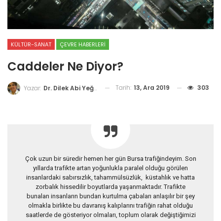
KÜLTÜR-SANAT
ÇEVRE HABERLERI
Caddeler Ne Diyor?
Tarih:
13, Ara 2019
303
Yazar:
Dr. Dilek Abi Yeğin
Çok uzun bir süredir hemen her gün Bursa trafiğindeyim. Son
yıllarda trafikte artan yoğunlukla paralel olduğu görülen
insanlardaki sabırsızlık, tahammülsüzlük, küstahlık ve hatta
zorbalık hissedilir boyutlarda yaşanmaktadır. Trafikte
bunalan insanların bundan kurtulma çabaları anlaşılır bir şey
olmakla birlikte bu davranış kalıplarını trafiğin rahat olduğu
saatlerde de gösteriyor olmaları, toplum olarak değiştiğimizi