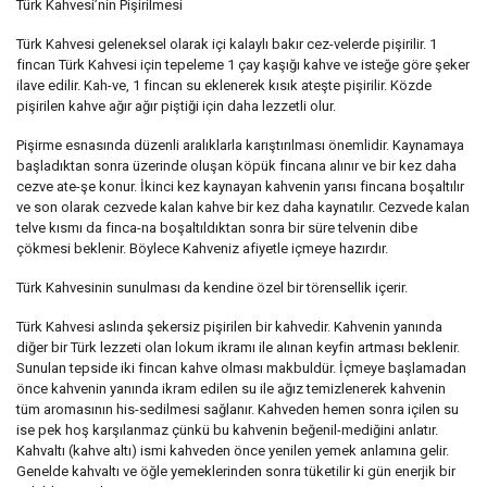
Türk Kahvesi’nin Pişirilmesi
Türk Kahvesi geleneksel olarak içi kalaylı bakır cez-velerde pişirilir. 1
fincan Türk Kahvesi için tepeleme 1 çay kaşığı kahve ve isteğe göre şeker
ilave edilir. Kah-ve, 1 fincan su eklenerek kısık ateşte pişirilir. Közde
pişirilen kahve ağır ağır piştiği için daha lezzetli olur.
Pişirme esnasında düzenli aralıklarla karıştırılması önemlidir. Kaynamaya
başladıktan sonra üzerinde oluşan köpük fincana alınır ve bir kez daha
cezve ate-şe konur. İkinci kez kaynayan kahvenin yarısı fincana boşaltılır
ve son olarak cezvede kalan kahve bir kez daha kaynatılır. Cezvede kalan
telve kısmı da finca-na boşaltıldıktan sonra bir süre telvenin dibe
çökmesi beklenir. Böylece Kahveniz afiyetle içmeye hazırdır.
Türk Kahvesinin sunulması da kendine özel bir törensellik içerir.
Türk Kahvesi aslında şekersiz pişirilen bir kahvedir. Kahvenin yanında
diğer bir Türk lezzeti olan lokum ikramı ile alınan keyfin artması beklenir.
Sunulan tepside iki fincan kahve olması makbuldür. İçmeye başlamadan
önce kahvenin yanında ikram edilen su ile ağız temizlenerek kahvenin
tüm aromasının his-sedilmesi sağlanır. Kahveden hemen sonra içilen su
ise pek hoş karşılanmaz çünkü bu kahvenin beğenil-mediğini anlatır.
Kahvaltı (kahve altı) ismi kahveden önce yenilen yemek anlamına gelir.
Genelde kahvaltı ve öğle yemeklerinden sonra tüketilir ki gün enerjik bir