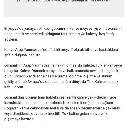
yanında. Uyarıcı özelliğiyle de yorgunluğu alır ve keyif verir.
Etiyopya’da yaşayan bir keçi çobanının, kahve meyvesi yiyen hayvanların
daha enerjik ve hareketli olduğunu fark etme-siyle kahveyi keşfettiği
söylenir.
Kahve Arap Yarımadası’nda “sihirli meyve” olarak bilinir ve hastalıklara
şifa olduğuna inanılırdı.
Osmanlının Arap Yarımadasına hakim olmasıyla birlikte, Türkler kahveyle
tanıştılar. Kahve, Osmanlı sarayında ve halk arasında sevilen bir içecek
olur. Türklerin kendilerine has ka-vurma, öğütme, pişirme ve sunum
şekliyle, önce Avrupa’da daha sonra tüm dünyada Türk Kahvesi olarak
kabul görür.
Osmanlıdan itibaren ham haldeki yeşil renkli kahve çekir-dekleri iyice
kavrulduktan sonra ahşap kaplarda bekletilerek soğuması sağlanır.
Soğuyan kahve çekirdekleri metal ya da ahşap değirmenlerde çekilerek
veya dibeklerde dövülerek inceltilir. Toz haline gelen kahve artık
pişirmeye hazırdır.