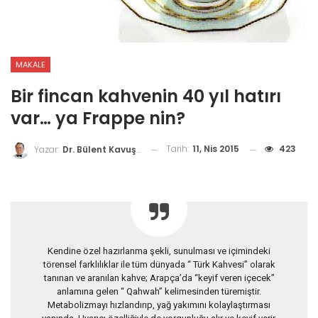
MAKALE
Bir fincan kahvenin 40 yıl hatırı
var… ya Frappe nin?
Tarih:
11, Nis 2015
423
Yazar:
Dr. Bülent Kavuşturan
Kendine özel hazırlanma şekli, sunulması ve içimindeki
törensel farklılıklar ile tüm dünyada “ Türk Kahvesi” olarak
tanınan ve aranılan kahve; Arapça’da “keyif veren içecek”
anlamına gelen “ Qahwah” kelimesinden türemiştir.
Metabolizmayı hızlandırıp, yağ yakımını kolaylaştırması