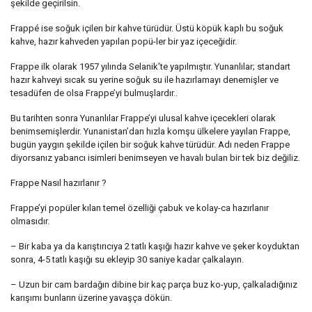
şekilde geçirilsin.
Frappé ise soğuk içilen bir kahve türüdür. Üstü köpük kaplı bu soğuk
kahve, hazır kahveden yapılan popü-ler bir yaz içeceğidir.
Frappe ilk olarak 1957 yılında Selanik’te yapılmıştır. Yunanlılar; standart
hazır kahveyi sıcak su yerine soğuk su ile hazırlamayı denemişler ve
tesadüfen de olsa Frappe’yi bulmuşlardır..
Bu tarihten sonra Yunanlılar Frappe’yi ulusal kahve içecekleri olarak
benimsemişlerdir. Yunanistan’dan hızla komşu ülkelere yayılan Frappe,
bugün yaygın şekilde içilen bir soğuk kahve türüdür. Adı neden Frappe
diyorsanız yabancı isimleri benimseyen ve havalı bulan bir tek biz değiliz.
Frappe Nasıl hazırlanır ?
Frappe’yi popüler kılan temel özelliği çabuk ve kolay-ca hazırlanır
olmasıdır.
– Bir kaba ya da karıştırıcıya 2 tatlı kaşığı hazır kahve ve şeker koyduktan
sonra, 4-5 tatlı kaşığı su ekleyip 30 saniye kadar çalkalayın.
– Uzun bir cam bardağın dibine bir kaç parça buz ko-yup, çalkaladığınız
karışımı bunların üzerine yavaşça dökün.