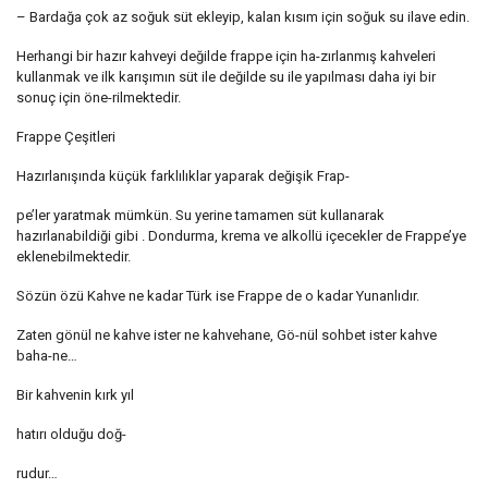
– Bardağa çok az soğuk süt ekleyip, kalan kısım için soğuk su ilave edin.
Herhangi bir hazır kahveyi değilde frappe için ha-zırlanmış kahveleri
kullanmak ve ilk karışımın süt ile değilde su ile yapılması daha iyi bir
sonuç için öne-rilmektedir.
Frappe Çeşitleri
Hazırlanışında küçük farklılıklar yaparak değişik Frap-
pe’ler yaratmak mümkün. Su yerine tamamen süt kullanarak
hazırlanabildiği gibi . Dondurma, krema ve alkollü içecekler de Frappe’ye
eklenebilmektedir.
Sözün özü Kahve ne kadar Türk ise Frappe de o kadar Yunanlıdır.
Zaten gönül ne kahve ister ne kahvehane, Gö-nül sohbet ister kahve
baha-ne…
Bir kahvenin kırk yıl
hatırı olduğu doğ-
rudur…