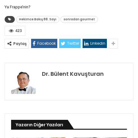
Ya Frappe’nin?
Hekimce Bakış 88. Sayı
sonradan gourmet
423
Facebook
Twitter
Linkedin
Paylaş
Dr. Bülent Kavuşturan
Yazarın Diğer Yazıları