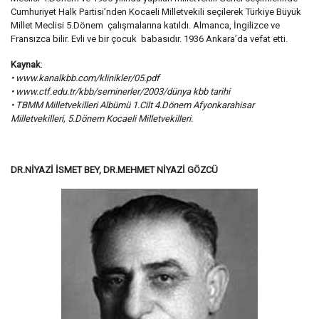
Cumhuriyet Halk Partisi’nden Kocaeli Milletvekili seçilerek Türkiye Büyük
Millet Meclisi 5.Dönem çalışmalarına katıldı. Almanca, İngilizce ve
Fransızca bilir. Evli ve bir çocuk babasıdır. 1936 Ankara’da vefat etti.
Kaynak
:
• www.kanalkbb.com/klinikler/05.pdf
• www.ctf.edu.tr/kbb/seminerler/2003/dünya kbb tarihi
• TBMM Milletvekilleri Albümü 1.Cilt 4.Dönem Afyonkarahisar
Milletvekilleri, 5.Dönem Kocaeli Milletvekilleri.
DR.NİYAZİ İSMET BEY, DR.MEHMET NİYAZİ GÖZCÜ