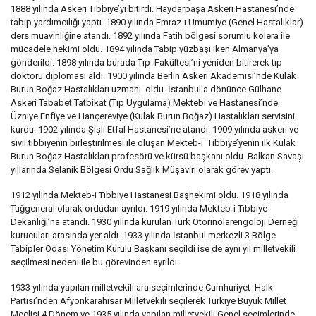
1888 yılında Askeri Tıbbiye’yi bitirdi. Haydarpaşa Askeri Hastanesi’nde
tabip yardımcılığı yaptı. 1890 yılında Emraz-ı Umumiye (Genel Hastalıklar)
ders muavinliğine atandı. 1892 yılında Fatih bölgesi sorumlu kolera ile
mücadele hekimi oldu. 1894 yılında Tabip yüzbaşı iken Almanya’ya
gönderildi. 1898 yılında burada Tıp Fakültesi’ni yeniden bitirerek tıp
doktoru diploması aldı. 1900 yılında Berlin Askeri Akademisi’nde Kulak
Burun Boğaz Hastalıkları uzmanı oldu. İstanbul’a dönünce Gülhane
Askeri Tababet Tatbikat (Tıp Uygulama) Mektebi ve Hastanesi’nde
Üzniye Enfiye ve Hançereviye (Kulak Burun Boğaz) Hastalıkları servisini
kurdu. 1902 yılında Şişli Etfal Hastanesi’ne atandı. 1909 yılında askeri ve
sivil tıbbiyenin birleştirilmesi ile oluşan Mekteb-i Tıbbiye’yenin ilk Kulak
Burun Boğaz Hastalıkları profesörü ve kürsü başkanı oldu. Balkan Savaşı
yıllarında Selanik Bölgesi Ordu Sağlık Müşaviri olarak görev yaptı.
1912 yılında Mekteb-i Tıbbiye Hastanesi Başhekimi oldu. 1918 yılında
Tuğgeneral olarak ordudan ayrıldı. 1919 yılında Mekteb-i Tıbbiye
Dekanlığı’na atandı. 1930 yılında kurulan Türk Otorinolarengoloji Derneği
kurucuları arasında yer aldı. 1933 yılında İstanbul merkezli 3.Bölge
Tabipler Odası Yönetim Kurulu Başkanı seçildi ise de aynı yıl milletvekili
seçilmesi nedeni ile bu görevinden ayrıldı.
1933 yılında yapılan milletvekili ara seçimlerinde Cumhuriyet Halk
Partisi’nden Afyonkarahisar Milletvekili seçilerek Türkiye Büyük Millet
Meclisi 4.Dönem ve 1935 yılında yapılan milletvekili Genel seçimlerinde