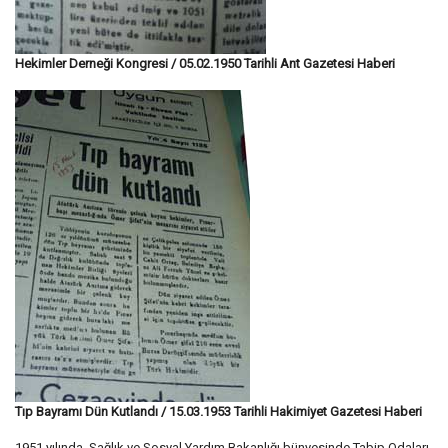
Hekimler Derneği Kongresi / 05.02.1950 Tarihli Ant Gazetesi Haberi
Tıp Bayramı Dün Kutlandı / 15.03.1953 Tarihli Hakimiyet Gazetesi Haberi
1951 yılında, Sağlık ve Sosyal Yardım Bakanlığı bünyesinde Tabip Odaları