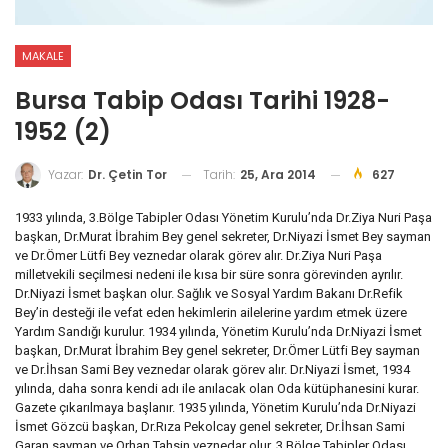
MAKALE
Bursa Tabip Odası Tarihi 1928-
1952 (2)
Tarih:
25, Ara 2014
627
Yazar:
Dr. Çetin Tor
1933 yılında, 3.Bölge Tabipler Odası Yönetim Kurulu’nda Dr.Ziya Nuri Paşa
başkan, Dr.Murat İbrahim Bey genel sekreter, Dr.Niyazi İsmet Bey sayman
ve Dr.Ömer Lütfi Bey veznedar olarak görev alır. Dr.Ziya Nuri Paşa
milletvekili seçilmesi nedeni ile kısa bir süre sonra görevinden ayrılır.
Dr.Niyazi İsmet başkan olur. Sağlık ve Sosyal Yardım Bakanı Dr.Refik
Bey’in desteği ile vefat eden hekimlerin ailelerine yardım etmek üzere
Yardım Sandığı kurulur. 1934 yılında, Yönetim Kurulu’nda Dr.Niyazi İsmet
başkan, Dr.Murat İbrahim Bey genel sekreter, Dr.Ömer Lütfi Bey sayman
ve Dr.İhsan Sami Bey veznedar olarak görev alır. Dr.Niyazi İsmet, 1934
yılında, daha sonra kendi adı ile anılacak olan Oda kütüphanesini kurar.
Gazete çıkarılmaya başlanır. 1935 yılında, Yönetim Kurulu’nda Dr.Niyazi
İsmet Gözcü başkan, Dr.Rıza Pekolcay genel sekreter, Dr.İhsan Sami
Garan sayman ve Orhan Tahsin veznedar olur. 3.Bölge Tabipler Odası