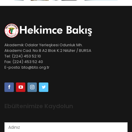
Akademik Odalar Yerleşkesi Odunluk Mh.
Akademi Cad. No:8 A2 Blok K:2 Nilüfer / BURSA
Tel:
(224) 453 52 10
Fax:
(224) 453 52 40
E-posta:
bto@bto.org.tr
Ebültenimize Kaydolun