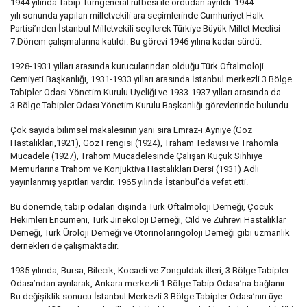
1944 yılında Tabip Tümgeneral rütbesi ile ordudan ayrıldı. 1944
yılı sonunda yapılan milletvekili ara seçimlerinde Cumhuriyet Halk
Partisi’nden İstanbul Milletvekili seçilerek Türkiye Büyük Millet Meclisi
7.Dönem çalışmalarına katıldı. Bu görevi 1946 yılına kadar sürdü.
1928-1931 yılları arasında kurucularından olduğu Türk Oftalmoloji
Cemiyeti Başkanlığı, 1931-1933 yılları arasında İstanbul merkezli 3.Bölge
Tabipler Odası Yönetim Kurulu Üyeliği ve 1933-1937 yılları arasında da
3.Bölge Tabipler Odası Yönetim Kurulu Başkanlığı görevlerinde bulundu.
Çok sayıda bilimsel makalesinin yanı sıra Emraz-ı Ayniye (Göz
Hastalıkları,1921), Göz Frengisi (1924), Traham Tedavisi ve Trahomla
Mücadele (1927), Trahom Mücadelesinde Çalışan Küçük Sıhhiye
Memurlarına Trahom ve Konjuktiva Hastalıkları Dersi (1931) Adlı
yayınlanmış yapıtları vardır. 1965 yılında İstanbul’da vefat etti.
Bu dönemde, tabip odaları dışında Türk Oftalmoloji Derneği, Çocuk
Hekimleri Encümeni, Türk Jinekoloji Derneği, Cild ve Zührevi Hastalıklar
Derneği, Türk Üroloji Derneği ve Otorinolaringoloji Derneği gibi uzmanlık
dernekleri de çalışmaktadır.
1935 yılında, Bursa, Bilecik, Kocaeli ve Zonguldak illeri, 3.Bölge Tabipler
Odası’ndan ayrılarak, Ankara merkezli 1.Bölge Tabip Odası’na bağlanır.
Bu değişiklik sonucu İstanbul Merkezli 3.Bölge Tabipler Odası’nın üye