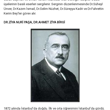
üyelerinin basılı eserleri sergilenir. Serginin düzenlenmesinde Dr.Süheyl
Ünver, Dr.Kazım İsmail, Dr.Selim Nüzhet, Dr.Süreyya Kadri ve Dr.Fahrettin
Kerim Bey’ler görev alır.
DR.ZİYA NURİ PAŞA, DR.AHMET ZİYA BİRGİ
1872 yılında İstanbul’da doğdu. İlk ve orta öğrenimini İstanbul’da gördü.