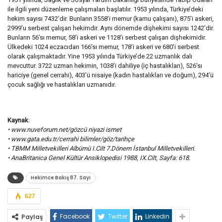
ile ilgili yeni düzenleme çalışmaları başlatılır. 1953 yılında, Türkiye’deki
hekim sayısı 7432’dir. Bunların 3558’i memur (kamu çalışanı), 875’i askeri,
2999’u serbest çalışan hekimdir. Aynı dönemde dişhekimi sayısı 1242’dir.
Bunların 56’sı memur, 58’i askeri ve 1128’i serbest çalışan dişhekimidir.
Ülkedeki 1024 eczacıdan 166’sı memur, 178’i askeri ve 680’i serbest
olarak çalışmaktadır. Yine 1953 yılında Türkiye’de 22 uzmanlık dalı
mevcuttur. 3722 uzman hekimin, 1038’i dahiliye (iç hastalıkları), 526’sı
hariciye (genel cerrahi), 403’ü nisaiye (kadın hastalıkları ve doğum), 294’ü
çocuk sağlığı ve hastalıkları uzmanıdır.
Kaynak
:
• www.nuveforum.net/gözcü niyazi ismet
• www.gata.edu.tr/cerrahi bilimler/göz/tarihçe
• TBMM Milletvekilleri Albümü I.Cilt 7.Dönem İstanbul Milletvekilleri.
• AnaBritanica Genel Kültür Ansiklopedisi 1988, IX.Cilt, Sayfa: 618.
Hekimce Bakış 87. Sayı
627
Facebook
Twitter
Linkedin
Paylaş