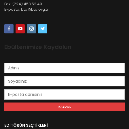
Fax:
(224) 453 52 40
E-posta:
bto@bto.org.tr
Ebültenimize Kaydolun
EDİTÖRÜN SEÇTİKLERİ