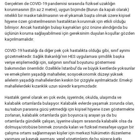
Gerçekten de COVID-19 pandemisi sırasında fiziksel uzaklığın
korunmasının (En az 2 metre), uygun biçimde (Burun da kapalı olarak)
nitelikli bir maske takılmasının ve el yıkamak başta olmak üzere kişisel
hijyene özen gösterilmesinin hastalıktan korunmak için etkili olduğu
biliniyor. Ancak hastalığın bulaşı kaynakları göz önüne alındığında bu
üçlünün koruma sağlayabilmesi için gereksinim duyulan koşullar gözden
kaçırılmamalıdır.
COVID-19 hastalığı da diğer pek çok hastalıkta olduğu gibi, sınıf ayrımı
gözetmektedir. Sağlık Bakanlığı’nın HES uygulaması şimdilik başka
veriye erişilemediği için, salgının sınıfsal boyutunu göstermesi
bakımından önemlidir. Özellikle İstanbul’da ve büyük kentlerde yoksunlar
ve emekçilerin yaşadığı mahalleler, sosyoekonomik düzeyi yüksek
ailelerin yaşadığı mahallelerden keskin bir çizgiyle ayrılmaktadır. Emekçi
mahallelerdeki kızarıklık uzun süredir karşımızdadır.
Hastalık genel olarak en çok evde, işyerinde, okulda, ulaşımda ve
kalabalık ortamlarda bulaşıyor. Kalabalık evlerde yaşamak zorunda olan,
su/sabun parasına gücü yetmediği için kişisel hijyene özen göstermekte
zorlanan, kalabalık ortamlarda gün boyunca iş arayan ya da bu
ortamlarda gündelik çalışan, işyerine ulaşım sırasında kalabalık olsa da
dolmuşa/otobüse binmek zorunda kalan ve fiziksel mesafeye uygun bir
çalışma ortamı sağlanmayan kişiler için merkezi hükümetin düzenleme
yapması ve kaynak ayırması, yerel yönetimlerin de bu sürece katkı