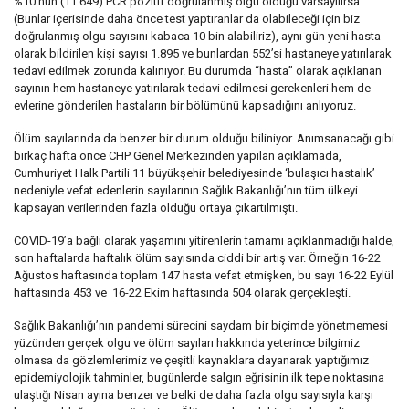
%10’nun (11.649) PCR pozitif doğrulanmış olgu olduğu varsayılırsa
(Bunlar içerisinde daha önce test yaptıranlar da olabileceği için biz
doğrulanmış olgu sayısını kabaca 10 bin alabiliriz), aynı gün yeni hasta
olarak bildirilen kişi sayısı 1.895 ve bunlardan 552’si hastaneye yatırılarak
tedavi edilmek zorunda kalınıyor. Bu durumda “hasta” olarak açıklanan
sayının hem hastaneye yatırılarak tedavi edilmesi gerekenleri hem de
evlerine gönderilen hastaların bir bölümünü kapsadığını anlıyoruz.
Ölüm sayılarında da benzer bir durum olduğu biliniyor. Anımsanacağı gibi
birkaç hafta önce CHP Genel Merkezinden yapılan açıklamada,
Cumhuriyet Halk Partili 11 büyükşehir belediyesinde ‘bulaşıcı hastalık’
nedeniyle vefat edenlerin sayılarının Sağlık Bakanlığı’nın tüm ülkeyi
kapsayan verilerinden fazla olduğu ortaya çıkartılmıştı.
COVID-19’a bağlı olarak yaşamını yitirenlerin tamamı açıklanmadığı halde,
son haftalarda haftalık ölüm sayısında ciddi bir artış var. Örneğin 16-22
Ağustos haftasında toplam 147 hasta vefat etmişken, bu sayı 16-22 Eylül
haftasında 453 ve 16-22 Ekim haftasında 504 olarak gerçekleşti.
Sağlık Bakanlığı’nın pandemi sürecini saydam bir biçimde yönetmemesi
yüzünden gerçek olgu ve ölüm sayıları hakkında yeterince bilgimiz
olmasa da gözlemlerimiz ve çeşitli kaynaklara dayanarak yaptığımız
epidemiyolojik tahminler, bugünlerde salgın eğrisinin ilk tepe noktasına
ulaştığı Nisan ayına benzer ve belki de daha fazla olgu sayısıyla karşı