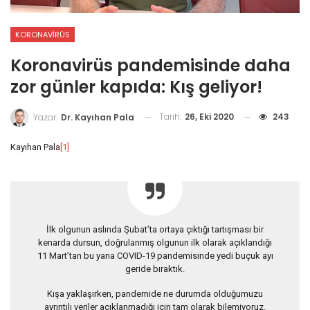
KORONAVIRÜS
Koronavirüs pandemisinde daha
zor günler kapıda: Kış geliyor!
Tarih:
26, Eki 2020
243
Yazar:
Dr. Kayıhan Pala
Kayıhan Pala
[1]
İlk olgunun aslında Şubat’ta ortaya çıktığı tartışması bir
kenarda dursun, doğrulanmış olgunun ilk olarak açıklandığı
11 Mart’tan bu yana COVID-19 pandemisinde yedi buçuk ayı
geride bıraktık.
Kışa yaklaşırken, pandemide ne durumda olduğumuzu
ayrıntılı veriler açıklanmadığı için tam olarak bilemiyoruz.