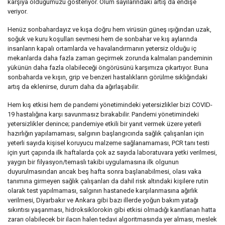
karşıya olduğumuzu gösteriyor. Ölüm sayılarındaki artış da endişe
veriyor.
Henüz sonbahardayız ve kışa doğru hem virüsün güneş ışığından uzak,
soğuk ve kuru koşulları sevmesi hem de sonbahar ve kış aylarında
insanların kapalı ortamlarda ve havalandırmanın yetersiz olduğu iç
mekanlarda daha fazla zaman geçirmek zorunda kalmaları pandeminin
yükünün daha fazla olabileceği öngörüsünü karşımıza çıkartıyor. Buna
sonbaharda ve kışın, grip ve benzeri hastalıkların görülme sıklığındaki
artış da eklenirse, durum daha da ağırlaşabilir.
Hem kış etkisi hem de pandemi yönetimindeki yetersizlikler bizi COVID-
19 hastalığına karşı savunmasız bırakabilir. Pandemi yönetimindeki
yetersizlikler denince; pandemiye etkili bir yanıt vermek üzere yeterli
hazırlığın yapılamaması, salgının başlangıcında sağlık çalışanları için
yeterli sayıda kişisel koruyucu malzeme sağlanamaması, PCR tanı testi
için yurt çapında ilk haftalarda çok az sayıda laboratuvara yetki verilmesi,
yaygın bir filyasyon/temaslı takibi uygulamasına ilk olgunun
duyurulmasından ancak beş hafta sonra başlanabilmesi, olası vaka
tanımına girmeyen sağlık çalışanları da dahil risk altındaki kişilere rutin
olarak test yapılmaması, salgının hastanede karşılanmasına ağırlık
verilmesi, Diyarbakır ve Ankara gibi bazı illerde yoğun bakım yatağı
sıkıntısı yaşanması, hidroksiklorokin gibi etkisi olmadığı kanıtlanan hatta
zararı olabilecek bir ilacın halen tedavi algoritmasında yer alması, meslek