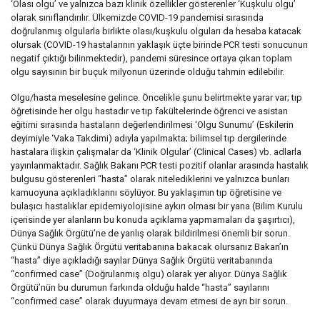
‘Olası olgu’ ve yalnızca bazı klinik özellikler gösterenler ‘Kuşkulu olgu’
olarak sınıflandırılır. Ülkemizde COVID-19 pandemisi sırasında
doğrulanmış olgularla birlikte olası/kuşkulu olguları da hesaba katacak
olursak (COVID-19 hastalarının yaklaşık üçte birinde PCR testi sonucunun
negatif çıktığı bilinmektedir), pandemi süresince ortaya çıkan toplam
olgu sayısının bir buçuk milyonun üzerinde olduğu tahmin edilebilir.
Olgu/hasta meselesine gelince. Öncelikle şunu belirtmekte yarar var; tıp
öğretisinde her olgu hastadır ve tıp fakültelerinde öğrenci ve asistan
eğitimi sırasında hastaların değerlendirilmesi ‘Olgu Sunumu’ (Eskilerin
deyimiyle ‘Vaka Takdimi) adıyla yapılmakta; bilimsel tıp dergilerinde
hastalara ilişkin çalışmalar da ‘Klinik Olgular’ (Clinical Cases) vb. adlarla
yayınlanmaktadır. Sağlık Bakanı PCR testi pozitif olanlar arasında hastalık
bulgusu gösterenleri “hasta” olarak nitelediklerini ve yalnızca bunları
kamuoyuna açıkladıklarını söylüyor. Bu yaklaşımın tıp öğretisine ve
bulaşıcı hastalıklar epidemiyolojisine aykırı olması bir yana (Bilim Kurulu
içerisinde yer alanların bu konuda açıklama yapmamaları da şaşırtıcı),
Dünya Sağlık Örgütü’ne de yanlış olarak bildirilmesi önemli bir sorun.
Çünkü Dünya Sağlık Örgütü veritabanına bakacak olursanız Bakan’ın
“hasta” diye açıkladığı sayılar Dünya Sağlık Örgütü veritabanında
“confirmed case” (Doğrulanmış olgu) olarak yer alıyor. Dünya Sağlık
Örgütü’nün bu durumun farkında olduğu halde “hasta” sayılarını
“confirmed case” olarak duyurmaya devam etmesi de ayrı bir sorun.