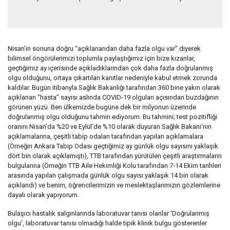
Nisan’ın sonuna doğru “açıklanandan daha fazla olgu var” diyerek
bilimsel öngörülerimizi toplumla paylaştığımız için bize kızanlar,
geçtiğimiz ay içerisinde açıkladıklarından çok daha fazla doğrulanmış
olgu olduğunu, ortaya çıkartılan kanıtlar nedeniyle kabul etmek zorunda
kaldılar. Bugün itibarıyla Sağlık Bakanlığı tarafından 360 bine yakın olarak
açıklanan “hasta” sayısı aslında COVID-19 olguları açısından buzdağının
görünen yüzü. Ben ülkemizde bugüne dek bir milyonun üzerinde
doğrulanmış olgu olduğunu tahmin ediyorum. Bu tahmini; test pozitifliği
oranını Nisan’da %20 ve Eylül’de %10 olarak duyuran Sağlık Bakanı’nın
açıklamalarına, çeşitli tabip odaları tarafından yapılan açıklamalara
(Örneğin Ankara Tabip Odası geçtiğimiz ay günlük olgu sayısını yaklaşık
dört bin olarak açıklamıştı), TTB tarafından yürütülen çeşitli araştırmaların
bulgularına (Örneğin TTB Aile Hekimliği Kolu tarafından 7-14 Ekim tarihleri
arasında yapılan çalışmada günlük olgu sayısı yaklaşık 14 bin olarak
açıklandı) ve benim, öğrencilerimizin ve meslektaşlarımızın gözlemlerine
dayalı olarak yapıyorum.
Bulaşıcı hastalık salgınlarında laboratuvar tanısı olanlar ‘Doğrulanmış
olgu’, laboratuvar tanısı olmadığı halde tipik klinik bulgu gösterenler