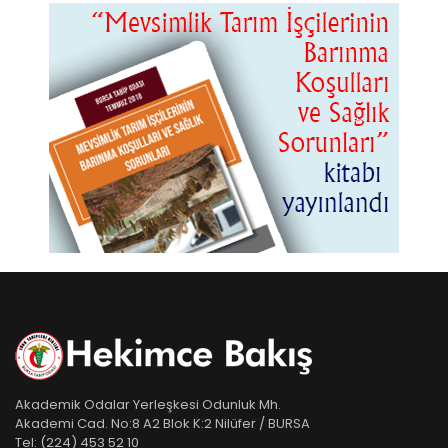
Akademik Odalar Yerleşkesi Odunluk Mh.
Akademi Cad. No:8 A2 Blok K:2 Nilüfer / BURSA
Tel:
(224) 453 52 10