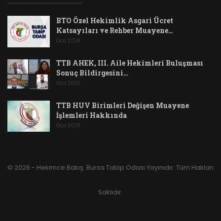
BTO Özel Hekimlik Asgari Ücret
Katsayıları ve Rehber Muayene…
Oca 2026
TTB AHEK, III. Aile Hekimleri Buluşması
Sonuç Bildirgesini…
Oca 2026
TTB HUV Birimleri Değişen Muayene
İşlemleri Hakkında
Oca 2026
© 2026 - Hekimce Bakış. Bursa Tabip Odası Yayınıdır. Tüm Hakları
Saklıdır.