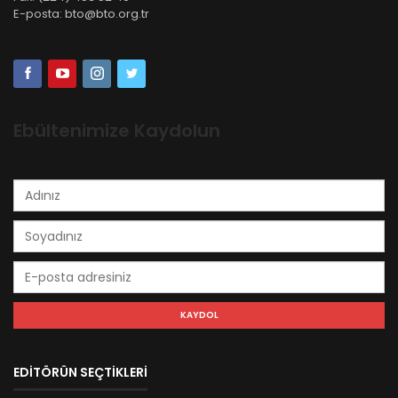
E-posta:
bto@bto.org.tr
Ebültenimize Kaydolun
EDİTÖRÜN SEÇTİKLERİ