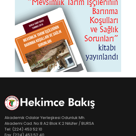
Akademik Odalar Yerleşkesi Odunluk Mh.
Akademi Cad. No:8 A2 Blok K:2 Nilüfer / BURSA
Tel:
(224) 453 52 10
Fax:
(224) 453 52 40