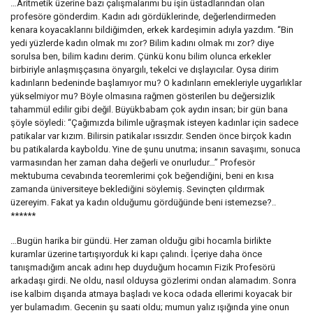
…Aritmetik üzerine bazı çalışmalarımı bu işin üstadlarından olan
profesöre gönderdim. Kadın adı gördüklerinde, değerlendirmeden
kenara koyacaklarını bildiğimden, erkek kardeşimin adıyla yazdım. “Bin
yedi yüzlerde kadın olmak mı zor? Bilim kadını olmak mı zor? diye
sorulsa ben, bilim kadını derim. Çünkü konu bilim olunca erkekler
birbiriyle anlaşmışçasına önyargılı, tekelci ve dışlayıcılar. Oysa dirim
kadınların bedeninde başlamıyor mu? O kadınların emekleriyle uygarlıklar
yükselmiyor mu? Böyle olmasına rağmen gösterilen bu değersizlik
tahammül edilir gibi değil. Büyükbabam çok aydın insan; bir gün bana
şöyle söyledi: “Çağımızda bilimle uğraşmak isteyen kadınlar için sadece
patikalar var kızım. Bilirsin patikalar ıssızdır. Senden önce birçok kadın
bu patikalarda kayboldu. Yine de şunu unutma; insanın savaşımı, sonuca
varmasından her zaman daha değerli ve onurludur…” Profesör
mektubuma cevabında teoremlerimi çok beğendiğini, beni en kısa
zamanda üniversiteye beklediğini söylemiş. Sevinçten çıldırmak
üzereyim. Fakat ya kadın olduğumu gördüğünde beni istemezse?..
******
…Bugün harika bir gündü. Her zaman olduğu gibi hocamla birlikte
kuramlar üzerine tartışıyorduk ki kapı çalındı. İçeriye daha önce
tanışmadığım ancak adını hep duyduğum hocamın Fizik Profesörü
arkadaşı girdi. Ne oldu, nasıl olduysa gözlerimi ondan alamadım. Sonra
ise kalbim dışarıda atmaya başladı ve koca odada ellerimi koyacak bir
yer bulamadım. Gecenin şu saati oldu; mumun yalız ışığında yine onun