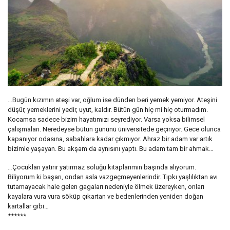
…Bugün kızımın ateşi var, oğlum ise dünden beri yemek yemiyor. Ateşini
düşür, yemeklerini yedir, uyut, kaldır. Bütün gün hiç mi hiç oturmadım.
Kocamsa sadece bizim hayatımızı seyrediyor. Varsa yoksa bilimsel
çalışmaları. Neredeyse bütün gününü üniversitede geçiriyor. Gece olunca
kapanıyor odasına, sabahlara kadar çıkmıyor. Ahraz bir adam var artık
bizimle yaşayan. Bu akşam da aynısını yaptı. Bu adam tam bir ahmak…
…Çocukları yatırır yatırmaz soluğu kitaplarımın başında alıyorum.
Biliyorum ki başarı, ondan asla vazgeçmeyenlerindir. Tıpkı yaşlılıktan avı
tutamayacak hale gelen gagaları nedeniyle ölmek üzereyken, onları
kayalara vura vura söküp çıkartan ve bedenlerinden yeniden doğan
kartallar gibi…
******