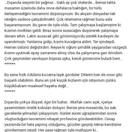
…Dışarıda serpinti bir yağmur… Saklı ay çok ötelerde… Bense tahta
masamın üzerinde daha önce defalarca baktığım, bir türlü
ilerleyemediğim teoremimi düşünüyorum. Bu akşam dünyadan tek
isteğim sadece çalışabilmekti. Çok istememe rağmen bunu asla
başaramıyorum. Bu gece de öyle oldu. Tam çalışmaya başlamıştım ki
kızımın mırıltıları geldi. Biraz sonra susacağını düşünerek çalışmaya
devam ettim. Lakin susacak gibi görünmüyordu üstelik kardeşini de
uyandırmıştı. Yanlarına gidip, kızımı kucağıma aldım. Ter içindeydi.
Hemen üstünü değiştirdim. Neyse ki oğlum şimdilik yaygaradan vazgeçti.
Kızımı uyutmak epey zamanımı almış olsa da çalışmama geri döndüm.
Çok geçmeden varoluşun büyüsü uyku, kendi gönencine buladı beni…
******
Bu sene fizik ödülünü kocama layık gördüler. Dilerim ben de onun gibi
başarılı olabilirim. Bunu en çok küçük kızlarım için istiyorum çünkü
büyükbabam maalesef hayatta değil…
******
Dışarıda çokça düşsel, ılgın bir bahar… Mutfak camı açık, içeriye
yaseminlerin mistik kokuları doluyor. Bense yine masamda, bu sak
gecelerde yılmadan çalışıyorum. Günler süren uğraşlarımdan sonra
oluşturduğum teoremimi nihayet profesöre gönderebildim. Cevap
yazısında bir hata yapmış olduğumu, gözden geçirip tekrar kendisine
göndermemi istedi. Her şeye rağmen öyle mutluyum ki…