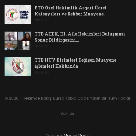
BTO Özel Hekimlik Asgari Ücret
Katsayıları ve Rehber Muayene…
Oca 2026
TTB AHEK, III. Aile Hekimleri Buluşması
Sonuç Bildirgesini…
Oca 2026
TTB HUV Birimleri Değişen Muayene
İşlemleri Hakkında
Oca 2026
© 2026 - Hekimce Bakış. Bursa Tabip Odası Yayınıdır. Tüm Hakları
Saklıdır.
Tasarım:
Medya Vadisi