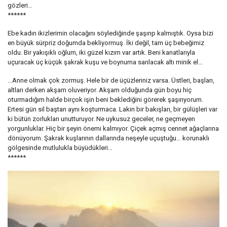
gözleri…
******
Ebe kadın ikizlerimin olacağını söylediğinde şaşırıp kalmıştık. Oysa bizi
en büyük sürpriz doğumda bekliyormuş. İki değil, tam üç bebeğimiz
oldu. Bir yakışıklı oğlum, iki güzel kızım var artık. Beni kanatlarıyla
uçuracak üç küçük şakrak kuşu ve boynuma sarılacak altı minik el…
…Anne olmak çok zormuş. Hele bir de üçüzleriniz varsa. Üstleri, başları,
altları derken akşam oluveriyor. Akşam olduğunda gün boyu hiç
oturmadığım halde birçok işin beni beklediğini görerek şaşırıyorum.
Ertesi gün sil baştan aynı koşturmaca. Lakin bir bakışları, bir gülüşleri var
ki bütün zorlukları unutturuyor. Ne uykusuz geceler, ne geçmeyen
yorgunluklar. Hiç bir şeyin önemi kalmıyor. Çiçek açmış cennet ağaçlarına
dönüyorum. Şakrak kuşlarının dallarında neşeyle uçuştuğu… korunaklı
gölgesinde mutlulukla büyüdükleri…
******