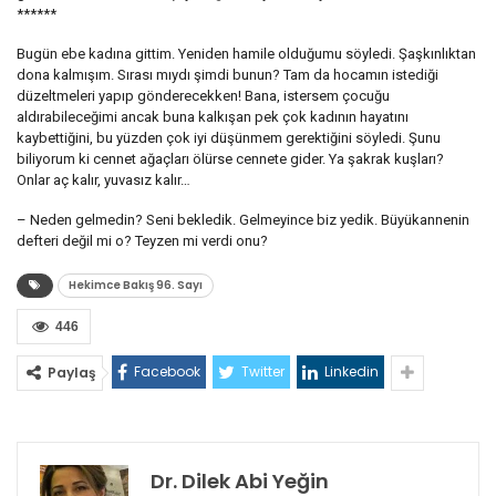
******
Bugün ebe kadına gittim. Yeniden hamile olduğumu söyledi. Şaşkınlıktan
dona kalmışım. Sırası mıydı şimdi bunun? Tam da hocamın istediği
düzeltmeleri yapıp gönderecekken! Bana, istersem çocuğu
aldırabileceğimi ancak buna kalkışan pek çok kadının hayatını
kaybettiğini, bu yüzden çok iyi düşünmem gerektiğini söyledi. Şunu
biliyorum ki cennet ağaçları ölürse cennete gider. Ya şakrak kuşları?
Onlar aç kalır, yuvasız kalır…
– Neden gelmedin? Seni bekledik. Gelmeyince biz yedik. Büyükannenin
defteri değil mi o? Teyzen mi verdi onu?
Hekimce Bakış 96. Sayı
446
Facebook
Twitter
Linkedin
Paylaş
Dr. Dilek Abi Yeğin