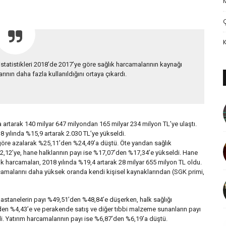
statistikleri 2018’de 2017’ye göre sağlık harcamalarının kaynağı
arının daha fazla kullanıldığını ortaya çıkardı.
 artarak 140 milyar 647 milyondan 165 milyar 234 milyon TL’ye ulaştı.
8 yılında %15,9 artarak 2.030 TL’ye yükseldi.
 göre azalarak %25,11’den %24,49’a düştü. Öte yandan sağlık
2,12’ye, hane halklarının payı ise %17,07’den %17,34’e yükseldi. Hane
lık harcamaları, 2018 yılında %19,4 artarak 28 milyar 655 milyon TL oldu.
rcamalarını daha yüksek oranda kendi kişisel kaynaklarından (SGK primi,
astanelerin payı %49,51’den %48,84’e düşerken, halk sağlığı
den %4,43’e ve perakende satış ve diğer tıbbi malzeme sunanların payı
i. Yatırım harcamalarının payı ise %6,87’den %6,19’a düştü.