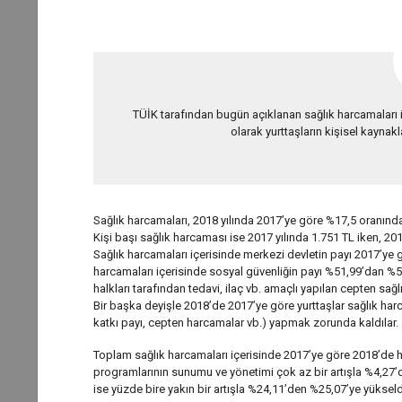
TÜİK tarafından bugün açıklanan sağlık harcamaları i
olarak yurttaşların kişisel kaynakl
Sağlık harcamaları, 2018 yılında 2017’ye göre %17,5 oranında
Kişi başı sağlık harcaması ise 2017 yılında 1.751 TL iken, 201
Sağlık harcamaları içerisinde merkezi devletin payı 2017’ye
harcamaları içerisinde sosyal güvenliğin payı %51,99’dan %5
halkları tarafından tedavi, ilaç vb. amaçlı yapılan cepten sağ
Bir başka deyişle 2018’de 2017’ye göre yurttaşlar sağlık ha
katkı payı, cepten harcamalar vb.) yapmak zorunda kaldılar.
Toplam sağlık harcamaları içerisinde 2017’ye göre 2018’de h
programlarının sunumu ve yönetimi çok az bir artışla %4,27’
ise yüzde bire yakın bir artışla %24,11’den %25,07’ye yükseld