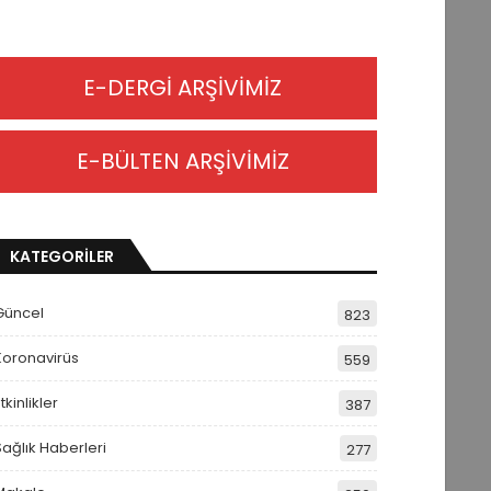
E-DERGİ ARŞİVİMİZ
E-BÜLTEN ARŞİVİMİZ
KATEGORİLER
Güncel
823
Koronavirüs
559
tkinlikler
387
Sağlık Haberleri
277