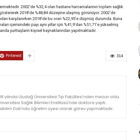
termektedir. 2002’de %32,4 olan hastane harcamalarının toplam sağlık
rtış göstererek 2018’de %48,84 düzeyine ulaşmış görünüyor. 2002’de
fından karşılanırken 2018’de bu oran %22,95’e düşmüş durumda. Buna
ları içerisindeki payı aynı yıllar için %41,9’dan %51,71’e yükselmiş
nda yurttaşların kişisel kaynaklarından yapılmaktadır.
Pinterest
314
88 yılında Uludağ Üniversitesi Tıp Fakültesi’nden mezun oldu.
iversitesi Sağlık Bilimleri Enstitüsü’nde doktora yaptı.
nabilim Dalı’nda öğretim üyesi olarak görev yapmaktadır.