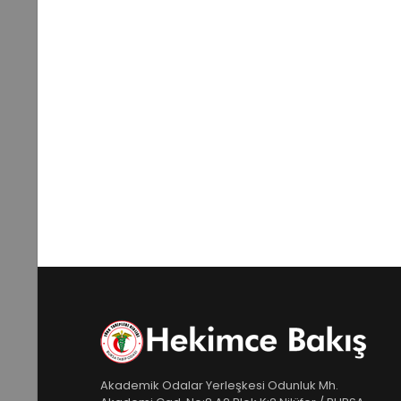
Akademik Odalar Yerleşkesi Odunluk Mh.