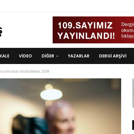
KALE
VIDEO
DİĞER
YAZARLAR
DERGI ARŞIVI
rcamaları İstatistikleri, 2018