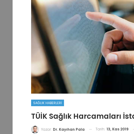
SAĞLIK HABERLERI
TÜİK Sağlık Harcamaları İstat
Tarih:
13, Kas 2019
Yazar:
Dr. Kayıhan Pala