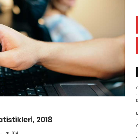
E
istikleri, 2018
314