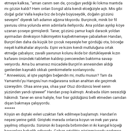
etmeye kalksa, “aman canım sen de, çocuğun yediği iki lokma mantıda
mı gözün kaldı? Hem onları Songül abla kendi elceğiziyle açtı. Mis gibi
doğal gıda! Valla keşke biz de böyle büyüseydik, doğalın gözünü
seveyim” diyerek lafı adamın ağzına tıkıyordu. Burçincik, minik bir fil
yavrusu olma yolunda emin adımlarla ilerliyordu. Ana yoldan ayrılıp köye
uzanan şoseye girmişlerdi. Taner, gözünü çamur kaplı daracık yoldan
ayırmadan direksiyon hâkimiyetini kaybetmemeye çabalarken Handan,
Burçin’den daha da küçük bir çocuk neşesiyle her gördüğü ota, böceğe
neşeli kahkahalar atıyordu. Eşini ve kızını kendi mutluluğuna ortak
etmeğe çabalıyor, zavallı yavrunun kolunu ikide bir dürtükleyerek kızın
kafasını önündeki tabletten kaldırıp pencereden baktırma savaşı
veriyordu. Ama bu amansız mücadele Burçin’in annesinden aldığı
genlerden kaynaklı okkalı çemkirmelerle sonlanıyordu.
“ Anneeiiüüü, al işte yaptığını beğendin mi, mutlu musun? Tam da
Yamamito’yu Hangsiu’nun mağarasına sokan anahtarı ele geçirmek
üzereydim. Ohaa anne yaa, ohaa yaa! Otuz dördüncü level senin
yüzünden yandı işteeee!” Handan pısıp kalmıştı. Arabada ölüm sessizliği
hâkimdi. Taner en sinsi haliyle, fısır fısır güldüğünü belli etmeden camdan
dışarı bakmaya çalışıyordu.
******
Köyün en dıştaki evleri uzaktan fark edilmeye başlamıştı. Handan’ın
neşesi yerine geldi. Girişteki merada onlarca koyun ve inek yan yana
yayılmış otluyordu. Sürünün iki başında birbirinden iri iki kangal köpeği
hayvanlara bekçilik ediyordu. Çoban ortalıkta görünmüyordu nedense.