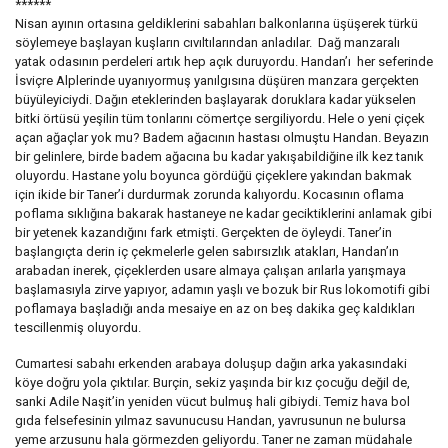
******
Nisan ayının ortasına geldiklerini sabahları balkonlarına üşüşerek türkü
söylemeye başlayan kuşların cıvıltılarından anladılar. Dağ manzaralı
yatak odasının perdeleri artık hep açık duruyordu. Handan’ı her seferinde
İsviçre Alplerinde uyanıyormuş yanılgısına düşüren manzara gerçekten
büyüleyiciydi. Dağın eteklerinden başlayarak doruklara kadar yükselen
bitki örtüsü yeşilin tüm tonlarını cömertçe sergiliyordu. Hele o yeni çiçek
açan ağaçlar yok mu? Badem ağacının hastası olmuştu Handan. Beyazın
bir gelinlere, birde badem ağacına bu kadar yakışabildiğine ilk kez tanık
oluyordu. Hastane yolu boyunca gördüğü çiçeklere yakından bakmak
için ikide bir Taner’i durdurmak zorunda kalıyordu. Kocasının oflama
poflama sıklığına bakarak hastaneye ne kadar geciktiklerini anlamak gibi
bir yetenek kazandığını fark etmişti. Gerçekten de öyleydi. Taner’in
başlangıçta derin iç çekmelerle gelen sabırsızlık atakları, Handan’ın
arabadan inerek, çiçeklerden usare almaya çalışan arılarla yarışmaya
başlamasıyla zirve yapıyor, adamın yaşlı ve bozuk bir Rus lokomotifi gibi
poflamaya başladığı anda mesaiye en az on beş dakika geç kaldıkları
tescillenmiş oluyordu.
Cumartesi sabahı erkenden arabaya doluşup dağın arka yakasındaki
köye doğru yola çıktılar. Burçin, sekiz yaşında bir kız çocuğu değil de,
sanki Adile Naşit’in yeniden vücut bulmuş hali gibiydi. Temiz hava bol
gıda felsefesinin yılmaz savunucusu Handan, yavrusunun ne bulursa
yeme arzusunu hala görmezden geliyordu. Taner ne zaman müdahale