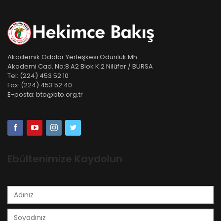
Akademik Odalar Yerleşkesi Odunluk Mh.
Akademi Cad. No:8 A2 Blok K:2 Nilüfer / BURSA
Tel:
(224) 453 52 10
Fax:
(224) 453 52 40
E-posta:
bto@bto.org.tr
Ebültenimize Kaydolun