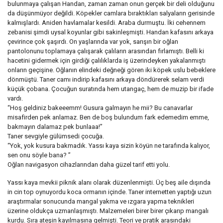
bulunmaya çalışan Handan, zaman zaman onun gerçek bir deli olduğunu
da düşünmüyor değildi. Köpekler camlara bıraktıkları salyaların gerisinde
kalmışlardı. Aniden havlamalar kesildi. Araba durmuştu. İki cehennem
zebanisi şimdi uysal koyunlar gibi sakinleşmişti. Handan kafasını arkaya
çevirince çok şaşırdı. On yaşlarında var yok, sarışın bir oğlan
pantolonunu toplamaya çalışarak çalıların arasından fırlamıştı. Belli ki
hacetini gidermek için girdiği çalılıklarda iş üzerindeyken yakalanmıştı
onların geçişine. Oğlanın elindeki değneği gören iki köpek uslu bebeklere
dönmüştü. Taner camı indirip kafasını arkaya döndürerek selam verdi
küçük çobana. Çocuğun suratında hem utangaç, hem de muzip bir ifade
vardı.
“Hoş geldiniz bakeeemm! Gusura galmayın he mii? Bu canavarlar
misafirden pek anlamaz. Ben de boş bulundum fark edemedim emme,
bakmayın dalamaz pek bunlaaa!”
Taner sevgiyle gülümsedi çocuğa.
“Yok, yok kusura bakmadık. Yassı kaya sizin köyün ne tarafında kalıyor,
sen onu söyle bana? ”
Oğlan navigasyon cihazlarından daha güzel tarif etti yolu.
Yassı kaya mevkii piknik alanı olarak düzenlenmişti. Üç beş aile dışında
in cin top oynuyordu koca ormanın içinde. Taner internetten yaptığı uzun
araştırmalar sonucunda mangal yakma ve ızgara yapma teknikleri
üzerine oldukça uzmanlaşmıştı. Malzemeleri birer birer çıkarıp mangalı
kurdu. Sıra ateşin kayılmasına gelmişti. Teori ve pratik arasındaki