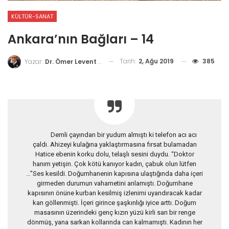
KÜLTÜR-SANAT
Ankara’nın Bağları – 14
Tarih:
2, Ağu 2019
385
Yazar:
Dr. Ömer Levent Soydinç
Demli çayından bir yudum almıştı ki telefon acı acı
çaldı. Ahizeyi kulağına yaklaştırmasına fırsat bulamadan
Hatice ebenin korku dolu, telaşlı sesini duydu. “Doktor
hanım yetişin. Çok kötü kanıyor kadın, çabuk olun lütfen
…”Ses kesildi. Doğumhanenin kapısına ulaştığında daha içeri
girmeden durumun vahametini anlamıştı. Doğumhane
kapısının önüne kurban kesilmiş izlenimi uyandıracak kadar
kan göllenmişti. İçeri girince şaşkınlığı iyice arttı. Doğum
masasının üzerindeki genç kızın yüzü kirli sarı bir renge
dönmüş, yana sarkan kollarında can kalmamıştı. Kadının her