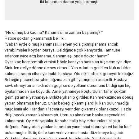
iki kolundan damar yolu açılmıştı.
“Ne olmuş bu kadına? Kanaması ne zaman başlamış? ”
Hatice şoktan çıkamamıştı belli ki.
“Sabah evde olmuş kanaması. Hemen yola çıkmışlar ama ancak
varabilmişler köyden buraya. Geldiğinde çok kanıyordu. Tam tuşe
ederken iyice arttı kanama. Sanırım eşi önde doktor hanım”
Oysa kaç kere tembih etmişti böyle kanayan hastaları tuşe etmeyin diye.
Sinirden deliye dönse de ses etmedi. Yan odadan getirilen Nuh nebiden
kalma ultrason cihazıyla baktı hastaya. Otuz iki haftalık gebeydi kızcağız.
Bebeğin placentası rahim ağzına zırh gibi yapışmıştı besbelli. Hastayı
sevk etmeyi bir an aklından geçirse de yolların durumunu bildiği için hiç
oyalanmadan işe koyuldu. Ameliyathaneye koşturdular. Taner çoktan
gelmişti ameliyathaneye. Birlikte yıkanıp girdiler. Kan merkezinden dönüş
yapan olmamıştı henüz. Onlar bebeği çıkarmışlardı ki kan bulunmadığı
müjdesini aldı Handan! Placentayı yerinden çıkarmak olanaksızdı. Fazla
düşünecek zaman kalmamıştı. Uterusu almaktan başka seçenekleri
kalmamıştı. Öyle de yaptılar. Kasaba halkı böyle durumlara alışıktı
doğrusu. Radyodan yapılan anonstan yarım saat sonra yeteri kadar kan
bulunmuştu. İlk üç ünite kanı verir vermez hasta düzelmeye başladı.
Korkulan olmamış, kızcağızın hayatı kurtulmuştu. Yandaki ısıtıcıda