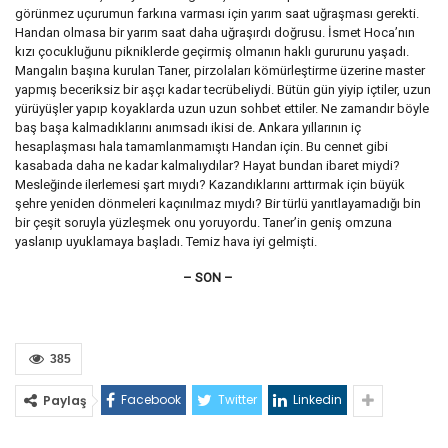
görünmez uçurumun farkına varması için yarım saat uğraşması gerekti.
Handan olmasa bir yarım saat daha uğraşırdı doğrusu. İsmet Hoca’nın
kızı çocukluğunu pikniklerde geçirmiş olmanın haklı gururunu yaşadı.
Mangalın başına kurulan Taner, pirzolaları kömürleştirme üzerine master
yapmış beceriksiz bir aşçı kadar tecrübeliydi. Bütün gün yiyip içtiler, uzun
yürüyüşler yapıp koyaklarda uzun uzun sohbet ettiler. Ne zamandır böyle
baş başa kalmadıklarını anımsadı ikisi de. Ankara yıllarının iç
hesaplaşması hala tamamlanmamıştı Handan için. Bu cennet gibi
kasabada daha ne kadar kalmalıydılar? Hayat bundan ibaret miydi?
Mesleğinde ilerlemesi şart mıydı? Kazandıklarını arttırmak için büyük
şehre yeniden dönmeleri kaçınılmaz mıydı? Bir türlü yanıtlayamadığı bin
bir çeşit soruyla yüzleşmek onu yoruyordu. Taner’in geniş omzuna
yaslanıp uyuklamaya başladı. Temiz hava iyi gelmişti.
– SON –
385
Facebook
Twitter
Linkedin
Paylaş