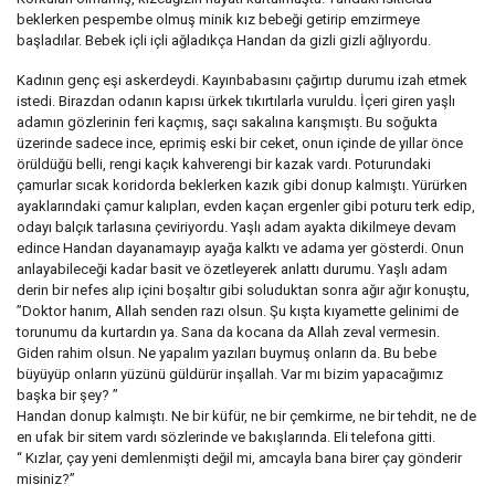
beklerken pespembe olmuş minik kız bebeği getirip emzirmeye
başladılar. Bebek içli içli ağladıkça Handan da gizli gizli ağlıyordu.
Kadının genç eşi askerdeydi. Kayınbabasını çağırtıp durumu izah etmek
istedi. Birazdan odanın kapısı ürkek tıkırtılarla vuruldu. İçeri giren yaşlı
adamın gözlerinin feri kaçmış, saçı sakalına karışmıştı. Bu soğukta
üzerinde sadece ince, eprimiş eski bir ceket, onun içinde de yıllar önce
örüldüğü belli, rengi kaçık kahverengi bir kazak vardı. Poturundaki
çamurlar sıcak koridorda beklerken kazık gibi donup kalmıştı. Yürürken
ayaklarındaki çamur kalıpları, evden kaçan ergenler gibi poturu terk edip,
odayı balçık tarlasına çeviriyordu. Yaşlı adam ayakta dikilmeye devam
edince Handan dayanamayıp ayağa kalktı ve adama yer gösterdi. Onun
anlayabileceği kadar basit ve özetleyerek anlattı durumu. Yaşlı adam
derin bir nefes alıp içini boşaltır gibi soluduktan sonra ağır ağır konuştu,
”Doktor hanım, Allah senden razı olsun. Şu kışta kıyamette gelinimi de
torunumu da kurtardın ya. Sana da kocana da Allah zeval vermesin.
Giden rahim olsun. Ne yapalım yazıları buymuş onların da. Bu bebe
büyüyüp onların yüzünü güldürür inşallah. Var mı bizim yapacağımız
başka bir şey? ”
Handan donup kalmıştı. Ne bir küfür, ne bir çemkirme, ne bir tehdit, ne de
en ufak bir sitem vardı sözlerinde ve bakışlarında. Eli telefona gitti.
“ Kızlar, çay yeni demlenmişti değil mi, amcayla bana birer çay gönderir
misiniz?”