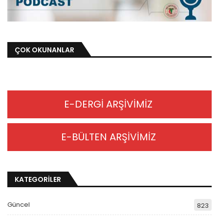
ÇOK OKUNANLAR
E-DERGİ ARŞİVİMİZ
E-BÜLTEN ARŞİVİMİZ
KATEGORİLER
Güncel
823