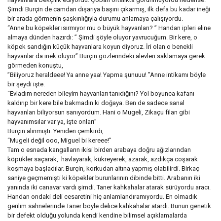
Şimdi Burçin de camdan dışarıya başını çıkarmış, ilk defa bu kadar ineği
bir arada görmenin şaşkınlığıyla durumu anlamaya çalışıyordu.
“Anne bu köpekler ısırmıyor mu o büyük hayvanları? ” Handan ipleri eline
almaya dünden hazırdı: ” Şimdi şöyle oluyor yavrucuğum. Bir kere, o
köpek sandığın küçük hayvanlara koyun diyoruz. İri olan o benekli
hayvanlar da inek oluyor” Burçin gözlerindeki alevleri saklamaya gerek
görmeden konuştu,
”Biliyoruz heraldeee! Ya anne yaa! Yapma şunuuu! ”Anne intikamı böyle
bir şeydi işte.
“Evladım nereden bileyim hayvanları tanıdığını? Yol boyunca kafanı
kaldırıp bir kere bile bakmadın ki doğaya. Ben de sadece sanal
hayvanları biliyorsun sanıyordum. Hani o Mugeli, Zikaçu filan gibi
hayvanımsılar var ya, işte onları”
Burçin alınmıştı. Yeniden çemkirdi,
“Mugeli değil ooo, Miguel bi kereee!”
Tam o esnada kangalların ikisi birden arabaya doğru ağızlarından
köpükler saçarak, havlayarak, kükreyerek, azarak, azdıkça coşarak
koşmaya başladılar. Burçin, korkudan altına yapmış olabilirdi. Birkaç
saniye geçmemişti ki köpekler burunlarının dibinde bitti. Arabanın iki
yanında iki canavar vardı şimdi. Taner kahkahalar atarak sürüyordu aracı.
Handan ondaki deli cesaretini hiç anlamlandıramıyordu. En olmadık
gerilim sahnelerinde Taner böyle delice kahkahalar atardı. Bunun genetik
bir defekt olduğu yolunda kendi kendine bilimsel açıklamalarda