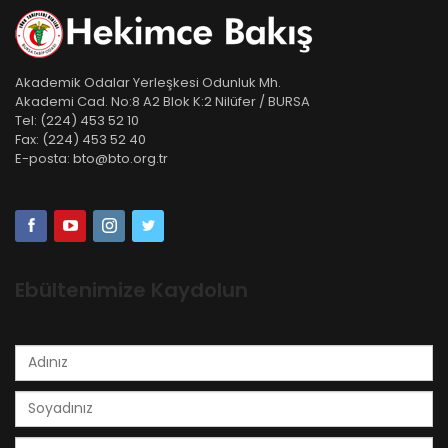
Akademik Odalar Yerleşkesi Odunluk Mh.
Akademi Cad. No:8 A2 Blok K:2 Nilüfer / BURSA
Tel:
(224) 453 52 10
Fax:
(224) 453 52 40
E-posta:
bto@bto.org.tr
Ebültenimize Kaydolun