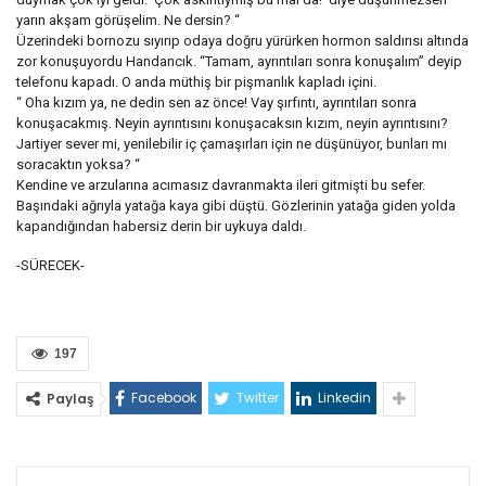
yarın akşam görüşelim. Ne dersin? “
Üzerindeki bornozu sıyırıp odaya doğru yürürken hormon saldırısı altında
zor konuşuyordu Handancık. “Tamam, ayrıntıları sonra konuşalım” deyip
telefonu kapadı. O anda müthiş bir pişmanlık kapladı içini.
“ Oha kızım ya, ne dedin sen az önce! Vay şırfıntı, ayrıntıları sonra
konuşacakmış. Neyin ayrıntısını konuşacaksın kızım, neyin ayrıntısını?
Jartiyer sever mi, yenilebilir iç çamaşırları için ne düşünüyor, bunları mı
soracaktın yoksa? “
Kendine ve arzularına acımasız davranmakta ileri gitmişti bu sefer.
Başındaki ağrıyla yatağa kaya gibi düştü. Gözlerinin yatağa giden yolda
kapandığından habersiz derin bir uykuya daldı.
-SÜRECEK-
197
Facebook
Twitter
Linkedin
Paylaş