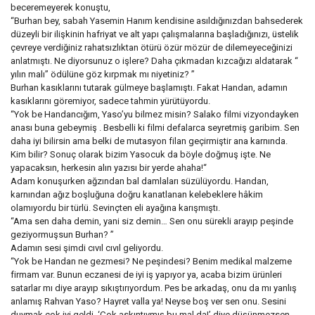
beceremeyerek konuştu,
“Burhan bey, sabah Yasemin Hanım kendisine asıldığınızdan bahsederek
düzeyli bir ilişkinin hafriyat ve alt yapı çalışmalarına başladığınızı, üstelik
çevreye verdiğiniz rahatsızlıktan ötürü özür mözür de dilemeyeceğinizi
anlatmıştı. Ne diyorsunuz o işlere? Daha çıkmadan kızcağızı aldatarak “
yılın malı” ödülüne göz kırpmak mı niyetiniz? ”
Burhan kasıklarını tutarak gülmeye başlamıştı. Fakat Handan, adamın
kasıklarını göremiyor, sadece tahmin yürütüyordu.
“Yok be Handancığım, Yaso’yu bilmez misin? Salako filmi vizyondayken
anası buna gebeymiş . Besbelli ki filmi defalarca seyretmiş garibim. Sen
daha iyi bilirsin ama belki de mutasyon filan geçirmiştir ana karnında.
Kim bilir? Sonuç olarak bizim Yasocuk da böyle doğmuş işte. Ne
yapacaksın, herkesin alın yazısı bir yerde ahaha!“
Adam konuşurken ağzından bal damlaları süzülüyordu. Handan,
karnından ağız boşluğuna doğru kanatlanan kelebeklere hâkim
olamıyordu bir türlü. Sevinçten eli ayağına karışmıştı.
“Ama sen daha demin, yani siz demin… Sen onu sürekli arayıp peşinde
geziyormuşsun Burhan? ”
Adamın sesi şimdi cıvıl cıvıl geliyordu.
“Yok be Handan ne gezmesi? Ne peşindesi? Benim medikal malzeme
firmam var. Bunun eczanesi de iyi iş yapıyor ya, acaba bizim ürünleri
satarlar mı diye arayıp sıkıştırıyordum. Pes be arkadaş, onu da mı yanlış
anlamış Rahvan Yaso? Hayret valla ya! Neyse boş ver sen onu. Sesini
duymak çok iyi geldi. ‘Çok askıntıymış bu mal da!’ diye düşünmezsen