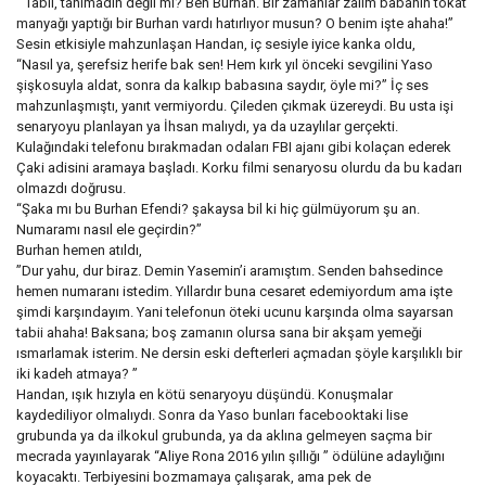
“ Tabii, tanımadın değil mi? Ben Burhan. Bir zamanlar zalım babanın tokat
manyağı yaptığı bir Burhan vardı hatırlıyor musun? O benim işte ahaha!”
Sesin etkisiyle mahzunlaşan Handan, iç sesiyle iyice kanka oldu,
“Nasıl ya, şerefsiz herife bak sen! Hem kırk yıl önceki sevgilini Yaso
şişkosuyla aldat, sonra da kalkıp babasına saydır, öyle mi?” İç ses
mahzunlaşmıştı, yanıt vermiyordu. Çileden çıkmak üzereydi. Bu usta işi
senaryoyu planlayan ya İhsan malıydı, ya da uzaylılar gerçekti.
Kulağındaki telefonu bırakmadan odaları FBI ajanı gibi kolaçan ederek
Çaki adisini aramaya başladı. Korku filmi senaryosu olurdu da bu kadarı
olmazdı doğrusu.
“Şaka mı bu Burhan Efendi? şakaysa bil ki hiç gülmüyorum şu an.
Numaramı nasıl ele geçirdin?”
Burhan hemen atıldı,
”Dur yahu, dur biraz. Demin Yasemin’i aramıştım. Senden bahsedince
hemen numaranı istedim. Yıllardır buna cesaret edemiyordum ama işte
şimdi karşındayım. Yani telefonun öteki ucunu karşında olma sayarsan
tabii ahaha! Baksana; boş zamanın olursa sana bir akşam yemeği
ısmarlamak isterim. Ne dersin eski defterleri açmadan şöyle karşılıklı bir
iki kadeh atmaya? ”
Handan, ışık hızıyla en kötü senaryoyu düşündü. Konuşmalar
kaydediliyor olmalıydı. Sonra da Yaso bunları facebooktaki lise
grubunda ya da ilkokul grubunda, ya da aklına gelmeyen saçma bir
mecrada yayınlayarak “Aliye Rona 2016 yılın şıllığı ” ödülüne adaylığını
koyacaktı. Terbiyesini bozmamaya çalışarak, ama pek de