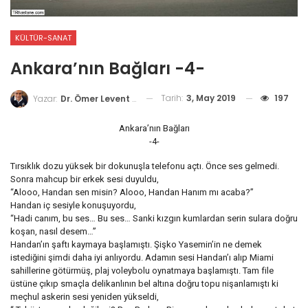
KÜLTÜR-SANAT
Ankara’nın Bağları -4-
Tarih:
3, May 2019
197
Yazar:
Dr. Ömer Levent Soydinç
Ankara’nın Bağları
-4-
Tırsıklık dozu yüksek bir dokunuşla telefonu açtı. Önce ses gelmedi.
Sonra mahcup bir erkek sesi duyuldu,
“Alooo, Handan sen misin? Alooo, Handan Hanım mı acaba?”
Handan iç sesiyle konuşuyordu,
“Hadi canım, bu ses… Bu ses… Sanki kızgın kumlardan serin sulara doğru
koşan, nasıl desem…”
Handan’ın şaftı kaymaya başlamıştı. Şişko Yasemin’in ne demek
istediğini şimdi daha iyi anlıyordu. Adamın sesi Handan’ı alıp Miami
sahillerine götürmüş, plaj voleybolu oynatmaya başlamıştı. Tam file
üstüne çıkıp smaçla delikanlının bel altına doğru topu nişanlamıştı ki
meçhul askerin sesi yeniden yükseldi,