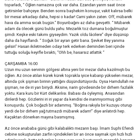
toparladı, “ Öğlen namazına çok var daha. Ezandan yarım saat önce
getirsinler bahçeye. Benden sonra başhekim konuşur, vakit kalırsa belki
bir mesai arkadaşı daha, hepsi o kadar! Cami yakın zaten. Off, mübarek
hava da amma sıcak bugün.” Boyunbağını az daha gevşetti. “ Mübarek
adam da ölecek günü buldu yahu. Mezarlık toz dumana boğulmuştur
şimdi. Keşke eski takımı giyseydim. Yazık oldu lâcilere” diye düşünüp
daha da hayıflandı. “ Soğuk bir ayran getir bana. Şevket Bey yanıma
gelsin” Hasan ikiletmeden odayı terk ederken deminden beri içinde
tuttuğu soluğu keyifle bıraktı, “Ohh be, hasarsız atlattık “
ÇARŞAMBA 16:00
Uzun mu uzun servinin gölgesi altına yeni bir mezar daha kazılmıştı bu
öğlen. Az önce atılan kürek kürek toprakla iyice kabarıp yükselen mezar,
altında çok şişman birinin yattığını düşündürtüyordu. Oysa Hamdullah ne
şişman, ne de iri yarı biriydi. Aksine, narin gövdesinde bir dirhem fazlalık
yoktu. Kara kuru bir Kürt delikanlısı. Babası da öyleymiş. Anasından
dinlerdi hep. Gözlerini iri iri yapar da kendisi de inanmıyormuş gibi
konuşurdu. Çok boğazlı bir adammış. “Boğma rakıyla bir kuzuyu oturup
yerdi de bir dirhem yağ tutmazdı mübarek adam!” diye anlatırdı hep.
Kaçaktan dönerken mayına basmışmış.
Az önce anababa günü gibi kalabalıktı mezarın başı. İmam Suphi Efendi
cebine sokuşturulan zarfın içindekileri bir an önce saymak için hızlı hızlı