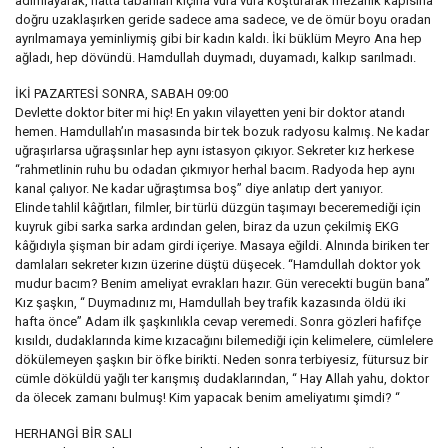
adımlayarak, hatta tabanları kıçına vura vura koşturarak mezarlık kapısına
doğru uzaklaşırken geride sadece ama sadece, ve de ömür boyu oradan
ayrılmamaya yeminliymiş gibi bir kadın kaldı. İki büklüm Meyro Ana hep
ağladı, hep dövündü. Hamdullah duymadı, duyamadı, kalkıp sarılmadı.
İKİ PAZARTESİ SONRA, SABAH 09:00
Devlette doktor biter mi hiç! En yakın vilayetten yeni bir doktor atandı
hemen. Hamdullah’ın masasında bir tek bozuk radyosu kalmış. Ne kadar
uğraşırlarsa uğraşsınlar hep aynı istasyon çıkıyor. Sekreter kız herkese
“rahmetlinin ruhu bu odadan çıkmıyor herhal bacım. Radyoda hep aynı
kanal çalıyor. Ne kadar uğraştımsa boş” diye anlatıp dert yanıyor.
Elinde tahlil kâğıtları, filmler, bir türlü düzgün taşımayı beceremediği için
kuyruk gibi sarka sarka ardından gelen, biraz da uzun çekilmiş EKG
kâğıdıyla şişman bir adam girdi içeriye. Masaya eğildi. Alnında biriken ter
damlaları sekreter kızın üzerine düştü düşecek. “Hamdullah doktor yok
mudur bacım? Benim ameliyat evrakları hazır. Gün verecekti bugün bana”
Kız şaşkın, “ Duymadınız mı, Hamdullah bey trafik kazasında öldü iki
hafta önce” Adam ilk şaşkınlıkla cevap veremedi. Sonra gözleri hafifçe
kısıldı, dudaklarında kime kızacağını bilemediği için kelimelere, cümlelere
dökülemeyen şaşkın bir öfke birikti. Neden sonra terbiyesiz, fütursuz bir
cümle döküldü yağlı ter karışmış dudaklarından, “ Hay Allah yahu, doktor
da ölecek zamanı bulmuş! Kim yapacak benim ameliyatımı şimdi? “
HERHANGİ BİR SALI