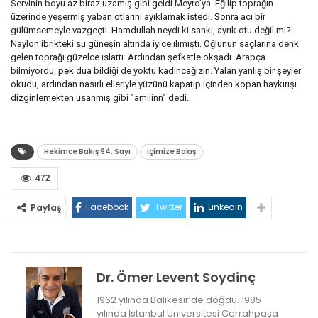
Servinin boyu az biraz uzamış gibi geldi Meyro’ya. Eğilip toprağın
üzerinde yeşermiş yaban otlarını ayıklamak istedi. Sonra acı bir
gülümsemeyle vazgeçti. Hamdullah neydi ki sanki, ayrık otu değil mi?
Naylon ibrikteki su güneşin altında iyice ılımıştı. Oğlunun saçlarına denk
gelen toprağı güzelce ıslattı. Ardından şefkatle okşadı. Arapça
bilmiyordu, pek dua bildiği de yoktu kadıncağızın. Yalan yanlış bir şeyler
okudu, ardından nasırlı elleriyle yüzünü kapatıp içinden kopan haykırışı
dizginlemekten usanmış gibi ”amiiinn” dedi.
Hekimce Bakış 94. Sayı
İçimize Bakış
472
Facebook
Twitter
Linkedin
Paylaş
Dr. Ömer Levent Soydinç
1962 yılında Balıkesir’de doğdu. 1985
yılında İstanbul Üniversitesi Cerrahpaşa