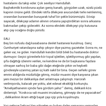
hastalarını da takip eder. Çok seviliyor Hamdullah.
Başhekimlik koridoruna açılan geniş kanatlı, görgüden uzak, süslü püslü
kapının önüne geldi. Elindeki istifa dilekçesi avucundaki terle nemlenmiş,
orasından burasından buruşarak tuhaf bir şekle bürünmüştü. Sövüp
sayacak, dilekçeyi adamın alnının ortasına yapıştırdıktan sonra arkasına
bakmadan çekip gidecekti. Az sonra elindeki dilekçeyi çöp kutusuna
atıp çay ocağına doğru yürüdü.
SALI
Beş bin nüfuslu dağ kasabasına devlet hastanesi kurulmuş. Genç
Cumhuriyet vatandaşına sahip çıkıyor diye yazmış gazeteler. Sonra mı, ne
gelen var, ne giden. Hamdullah kendini bildi bileli bu hastanede doktor
durmuyor. Geçici görevlerle kör topal işletilen, işletiliyormuş gibi yapılan,
şifa dağıttığı izlenimi verilen, ne kendine ne de bir başkasına faydası
olmayan sarhoş bir baba gibi dağın eteğinde çirkin ve heybetli
gövdesiyle uzanmış yatan üç katlı sakil bir bina. Geçen seferki görev
emrini aldığında müdürlüğe gitmiş, müdür muavini diye karşısına çıkan
yeni mezun bir delikanlıya dert anlatmaya çalışmıştı. Harcırah
verilmiyordu, kalacak yer yoktu, alet edevat eksikliği korkunçtu.
“Ameliyathanenin içinde fare gördüm yahu! ” demiş, delikanlı kös
dinlemişti. “Koskoca vali muavini imzalamış, gitmeyip de ne yapacaksın”
, delikanlının ikram ettiği bayat çayı içip yola koyulmuştu.
Yaz gelince Deliçay’dan yükselen su buharı dağın yamacına varmadan