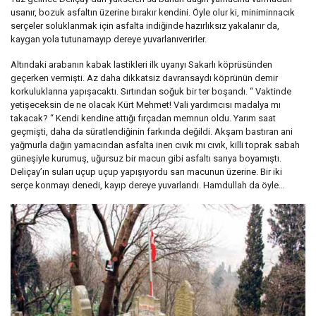
usanır, bozuk asfaltın üzerine bırakır kendini. Öyle olur ki, miniminnacık
serçeler soluklanmak için asfalta indiğinde hazırlıksız yakalanır da,
kaygan yola tutunamayıp dereye yuvarlanıverirler.
Altındaki arabanın kabak lastikleri ilk uyarıyı Sakarlı köprüsünden
geçerken vermişti. Az daha dikkatsiz davransaydı köprünün demir
korkuluklarına yapışacaktı. Sırtından soğuk bir ter boşandı. “ Vaktinde
yetişeceksin de ne olacak Kürt Mehmet! Vali yardımcısı madalya mı
takacak? “ Kendi kendine attığı fırçadan memnun oldu. Yarım saat
geçmişti, daha da süratlendiğinin farkında değildi. Akşam bastıran ani
yağmurla dağın yamacından asfalta inen cıvık mı cıvık, killi toprak sabah
güneşiyle kurumuş, uğursuz bir macun gibi asfaltı sarıya boyamıştı.
Deliçay’ın suları uçup uçup yapışıyordu sarı macunun üzerine. Bir iki
serçe konmayı denedi, kayıp dereye yuvarlandı. Hamdullah da öyle…