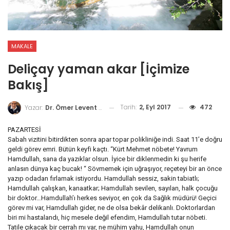
MAKALE
Deliçay yaman akar [İçimize
Bakış]
Tarih:
2, Eyl 2017
472
Yazar:
Dr. Ömer Levent Soydinç
PAZARTESİ
Sabah vizitini bitirdikten sonra apar topar polikliniğe indi. Saat 11’e doğru
geldi görev emri. Bütün keyfi kaçtı. “Kürt Mehmet nöbete! Yavrum
Hamdullah, sana da yazıklar olsun. İyice bir diklenmedin ki şu herife
anlasın dünya kaç bucak! “ Sövmemek için uğraşıyor, reçeteyi bir an önce
yazıp odadan fırlamak istiyordu. Hamdullah sessiz, sakin tabiatlı;
Hamdullah çalışkan, kanaatkar; Hamdullah sevilen, sayılan, halk çocuğu
bir doktor…Hamdullah’ı herkes seviyor, en çok da Sağlık müdürü! Geçici
görev mi var, Hamdullah gider, ne de olsa bekâr delikanlı. Doktorlardan
biri mi hastalandı, hiç mesele değil efendim, Hamdullah tutar nöbeti.
Tatile çıkacak bir cerrah mı var, ne mühim yahu, Hamdullah onun