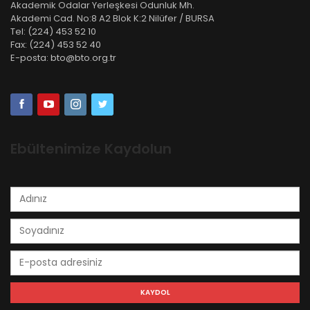
Akademik Odalar Yerleşkesi Odunluk Mh.
Akademi Cad. No:8 A2 Blok K:2 Nilüfer / BURSA
Tel:
(224) 453 52 10
Fax:
(224) 453 52 40
E-posta:
bto@bto.org.tr
Ebültenimize Kaydolun