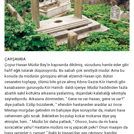
ÇARŞAMBA
Çopur Hasan Müdür Bey’in kapısında dikilmiş, vücudunu hamle eder gibi
hafif eğik tutarak düşünüyordu. Bu sabah çok sinirliydi müdür. Ama bu
konuda da müdürün görüşünü almak elzemdi Hasan için. Bütün
cesaretini toplayıp, ölümü bile göze almış Kıbrıs Gazisi Kör Hamdi gibi-
kasabasının gururuydu Kör Hamdi- daldı içeriye. Müdür haddinden fazla
abartılı sakil koltukta arkasına yaslanmış, dışarıdaki kalabalığı sıkıntıyla
seyrediyordu. Arkasına dönmeden, “ Gene ne var Hasan, gene ve var?”
diye patladı. Ezilip büzülerek, “ efendim hastaneden aradılar az önce.
Mevtayı morgdan getirelim mi bahçeye diye soruyorlar da, malum hava
cehennem gibi sıcak. Beklerken bozulup kokar mokarsa diye şey
etmişler, hem…” Müdür bir daha patladı, “ Ohooo, bunu da mı bana
soracaklar yahu? Hastane müdürü ne iş yapacak peki? Onun maaşını da
bana versinler o zaman! “ Baktı ki Hasan’dan ses çıkmıyor, kendini