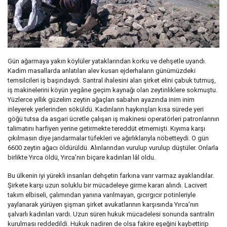
Gün ağarmaya yakın köylüler yataklarından korku ve dehşetle uyandı.
Kadim masallarda anlatılan alev kusan ejderhaların günümüzdeki
temsilcileri iş başındaydı. Santral ihalesini alan şirket elini çabuk tutmuş,
iş makinelerini köyün yegâne geçim kaynağı olan zeytinliklere sokmuştu.
Yüzlerce yıllık güzelim zeytin ağaçları sabahın ayazında inim inim
inleyerek yerlerinden söküldü. Kadınların haykırışları kısa sürede yeri
göğü tutsa da asgari ücretle çalışan iş makinesi operatörleri patronlarının
talimatını harfiyen yerine getirmekte tereddüt etmemişti. Kıyıma karşı
çıkılmasın diye jandarmalar tüfekleri ve ağırlıklarıyla nöbetteydi. O gün
6600 zeytin ağacı öldürüldü. Alınlarından vurulup vurulup düştüler. Onlarla
birlikte Yırca öldü, Yırca’nın biçare kadınları lâl oldu.
Bu ülkenin iyi yürekli insanları dehşetin farkına varır varmaz ayaklandılar.
Şirkete karşı uzun soluklu bir mücadeleye girme kararı alındı. Lacivert
takım elbiseli, çalımından yanına varılmayan, gıcırgıcır potinleriyle
yaylanarak yürüyen şişman şirket avukatlarının karşısında Yırca’nın
şalvarlı kadınları vardı. Uzun süren hukuk mücadelesi sonunda santralin
kurulması reddedildi. Hukuk nadiren de olsa fakire eşeğini kaybettirip