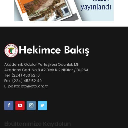
Akademik Odalar Yerleşkesi Odunluk Mh.
Akademi Cad. No:8 A2 Blok K:2 Nilüfer / BURSA
Tel:
(224) 453 52 10
Fax:
(224) 453 52 40
E-posta:
bto@bto.org.tr
Ebültenimize Kaydolun