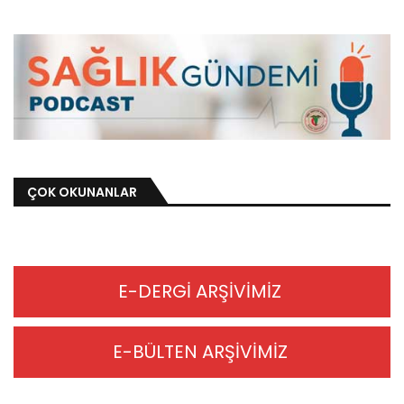
ÇOK OKUNANLAR
E-DERGİ ARŞİVİMİZ
E-BÜLTEN ARŞİVİMİZ