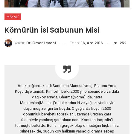
MAKALE
Kömürün İsi Sabunun Misi
Tarih:
16, Ara 2016
252
Yazar:
Dr. Ömer Levent Soydinç
Antik çağlardaki adı Sandaina Mansuri’ymiş. Biz onu Yırca
Köyü diye tanıdık. Kim bilir, belki 2000 yıl öncesinde civardaki
dağ köylerinde, Gharma(Soma)’ da, hatta
Masnesian(Manisa)’da bile adını iri ve yağlı zeytinleriyle
duyurmuş zengin bir köydü. O çağlarda köyün 2500
dönümlük bereketli toprakları üzerinde üretilen kara
üzümlerle yapılmış şarapların namı Konstantinopolis’i
tutmuştu belki de. Bunların gerçek olup olmadığını hiçbirimiz
bilmesek de, bugün köy halkının yaşadığı drama sebep