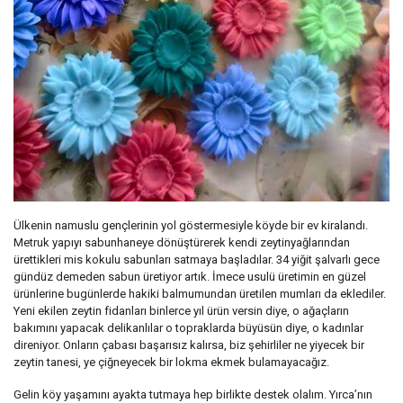
Ülkenin namuslu gençlerinin yol göstermesiyle köyde bir ev kiralandı.
Metruk yapıyı sabunhaneye dönüştürerek kendi zeytinyağlarından
ürettikleri mis kokulu sabunları satmaya başladılar. 34 yiğit şalvarlı gece
gündüz demeden sabun üretiyor artık. İmece usulü üretimin en güzel
ürünlerine bugünlerde hakiki balmumundan üretilen mumları da eklediler.
Yeni ekilen zeytin fidanları binlerce yıl ürün versin diye, o ağaçların
bakımını yapacak delikanlılar o topraklarda büyüsün diye, o kadınlar
direniyor. Onların çabası başarısız kalırsa, biz şehirliler ne yiyecek bir
zeytin tanesi, ye çiğneyecek bir lokma ekmek bulamayacağız.
Gelin köy yaşamını ayakta tutmaya hep birlikte destek olalım. Yırca’nın