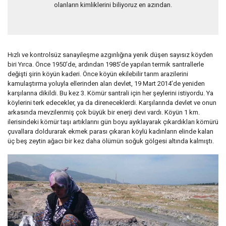
olanların kimliklerini biliyoruz en azından.
Hızlı ve kontrolsüz sanayileşme azgınlığına yenik düşen sayısız köyden
biri Yırca. Önce 1950’de, ardından 1985’de yapılan termik santrallerle
değişti şirin köyün kaderi. Önce köyün ekilebilir tarım arazilerini
kamulaştırma yoluyla ellerinden alan devlet, 19 Mart 2014’de yeniden
karşılarına dikildi. Bu kez 3. Kömür santrali için her şeylerini istiyordu. Ya
köylerini terk edecekler, ya da direneceklerdi. Karşılarında devlet ve onun
arkasında mevzilenmiş çok büyük bir enerji devi vardı. Köyün 1 km.
ilerisindeki kömür taşı artıklarını gün boyu ayıklayarak çıkardıkları kömürü
çuvallara doldurarak ekmek parası çıkaran köylü kadınların elinde kalan
üç beş zeytin ağacı bir kez daha ölümün soğuk gölgesi altında kalmıştı.