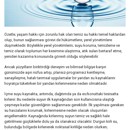
Özetle; yaşam hakkı için zorunlu hak olan temiz su hakkı temel haklardan
olup, bunun sağlanması görevi de hükümetlere, yerel yönetimlere
düşmektedir. Böylelikle yerel yönetimlerin; suyu koruma, temizleme ve
temiz olarak toplumun her kesimine ulaştırma, atık suları bertaraf etme,
yeniden kazanma konusunda görevli olduğu söylenebilir.
Ancak yüzyılların biriktirdiği deneyim ve bilimsel bilgiye karşın
günümüzde aşırı nüfus artışı, plansız-programsız kentleşme,
sanayileşme, hatalı tarımsal uygulamalar bir yandan su kaynaklarını
hoyratça tüketirken bir yandan kirlenmesine neden olmaktadır.
İçme suyu kaynakta, arıtımda, dağıtımda ya da ev/konuttaki tesisatta
kirlenir. Bu nedenle suyun ilk kaynağından son kullanıcısına ulaştığı
çeşmeye kadar güvenliğinin sağlanması gereklidir. İlk yapılması gereken
su havzalarını korumak, kirlenmesine neden olacak oluşumları
engellemektir. Kaynağında kirlenmiş suyun temiz ve sağlıklı hale
getirilmesi güçlüklerle dolu ya da olanaksız olacaktır. Durgun kirli su,
bulunduğu bölgede kirlenerek noktasal kirliliğe neden olurken;