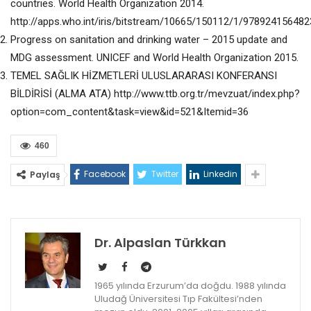
countries. World Health Organization 2014.
http://apps.who.int/iris/bitstream/10665/150112/1/97892415648
Progress on sanitation and drinking water – 2015 update and
MDG assessment. UNICEF and World Health Organization 2015.
TEMEL SAĞLIK HİZMETLERİ ULUSLARARASI KONFERANSI
BİLDİRİSİ (ALMA ATA) http://www.ttb.org.tr/mevzuat/index.php?
option=com_content&task=view&id=521&Itemid=36
460
Facebook
Twitter
Linkedin
Paylaş
Dr. Alpaslan Türkkan
1965 yılında Erzurum’da doğdu. 1988 yılında
Uludağ Üniversitesi Tıp Fakültesi’nden