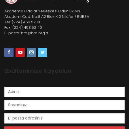
Akademik Odalar Yerleşkesi Odunluk Mh.
Akademi Cad. No:8 A2 Blok K:2 Nilüfer / BURSA
Tel:
(224) 453 52 10
Fax:
(224) 453 52 40
E-posta:
bto@bto.org.tr
Ebültenimize Kaydolun