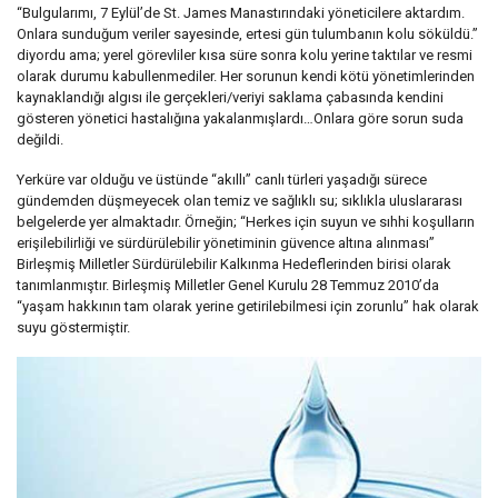
“Bulgularımı, 7 Eylül’de St. James Manastırındaki yöneticilere aktardım.
Onlara sunduğum veriler sayesinde, ertesi gün tulumbanın kolu söküldü.”
diyordu ama; yerel görevliler kısa süre sonra kolu yerine taktılar ve resmi
olarak durumu kabullenmediler. Her sorunun kendi kötü yönetimlerinden
kaynaklandığı algısı ile gerçekleri/veriyi saklama çabasında kendini
gösteren yönetici hastalığına yakalanmışlardı…Onlara göre sorun suda
değildi.
Yerküre var olduğu ve üstünde “akıllı” canlı türleri yaşadığı sürece
gündemden düşmeyecek olan temiz ve sağlıklı su; sıklıkla uluslararası
belgelerde yer almaktadır. Örneğin; “Herkes için suyun ve sıhhi koşulların
erişilebilirliği ve sürdürülebilir yönetiminin güvence altına alınması”
Birleşmiş Milletler Sürdürülebilir Kalkınma Hedeflerinden birisi olarak
tanımlanmıştır. Birleşmiş Milletler Genel Kurulu 28 Temmuz 2010’da
“yaşam hakkının tam olarak yerine getirilebilmesi için zorunlu” hak olarak
suyu göstermiştir.