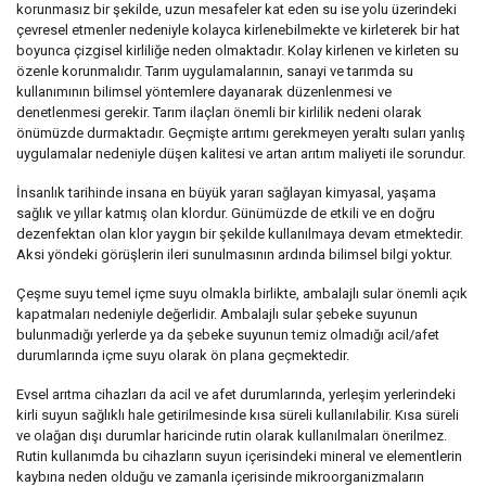
korunmasız bir şekilde, uzun mesafeler kat eden su ise yolu üzerindeki
çevresel etmenler nedeniyle kolayca kirlenebilmekte ve kirleterek bir hat
boyunca çizgisel kirliliğe neden olmaktadır. Kolay kirlenen ve kirleten su
özenle korunmalıdır. Tarım uygulamalarının, sanayi ve tarımda su
kullanımının bilimsel yöntemlere dayanarak düzenlenmesi ve
denetlenmesi gerekir. Tarım ilaçları önemli bir kirlilik nedeni olarak
önümüzde durmaktadır. Geçmişte arıtımı gerekmeyen yeraltı suları yanlış
uygulamalar nedeniyle düşen kalitesi ve artan arıtım maliyeti ile sorundur.
İnsanlık tarihinde insana en büyük yararı sağlayan kimyasal, yaşama
sağlık ve yıllar katmış olan klordur. Günümüzde de etkili ve en doğru
dezenfektan olan klor yaygın bir şekilde kullanılmaya devam etmektedir.
Aksi yöndeki görüşlerin ileri sunulmasının ardında bilimsel bilgi yoktur.
Çeşme suyu temel içme suyu olmakla birlikte, ambalajlı sular önemli açık
kapatmaları nedeniyle değerlidir. Ambalajlı sular şebeke suyunun
bulunmadığı yerlerde ya da şebeke suyunun temiz olmadığı acil/afet
durumlarında içme suyu olarak ön plana geçmektedir.
Evsel arıtma cihazları da acil ve afet durumlarında, yerleşim yerlerindeki
kirli suyun sağlıklı hale getirilmesinde kısa süreli kullanılabilir. Kısa süreli
ve olağan dışı durumlar haricinde rutin olarak kullanılmaları önerilmez.
Rutin kullanımda bu cihazların suyun içerisindeki mineral ve elementlerin
kaybına neden olduğu ve zamanla içerisinde mikroorganizmaların