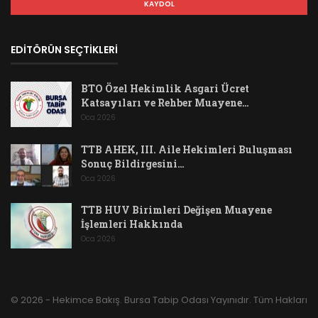
EDİTÖRÜN SEÇTİKLERİ
BTO Özel Hekimlik Asgari Ücret
Katsayıları ve Rehber Muayene…
Oca 2026
TTB AHEK, III. Aile Hekimleri Buluşması
Sonuç Bildirgesini…
Oca 2026
TTB HUV Birimleri Değişen Muayene
İşlemleri Hakkında
Oca 2026
© 2026 - Hekimce Bakış. Bursa Tabip Odası Yayınıdır. Tüm Hakları