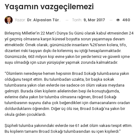
Yaşamın vazgeçilemezi
Tarih:
9, Mar 2017
460
Yazar:
Dr. Alpaslan Türkkan
Birleşmiş Milletler’in 22 Mart’ı Dünya Su Günü olarak kabul etmesinden 24
yıl geçmiş olmasına karşın küresel boyutta sorun yaşanmaya devam
etmektedir. Örnek olarak; günümüzde insanların %26’sının kolera, tifo,
dizanteri riski taşıyan dışkı ile kirlenmiş su içtiği hesaplanmaktadır.
Günümüzde, 663 milyon kişi evine yakın bir yerde temiz ve güvenli içme
suyu olmadığı için uzun yürüyüşler yapmak zorunda kalmaktadır.
“Ölümlerin neredeyse hemen hepsinin Broad Sokağı tulumbasına yakın
olduğunu tespit ettim. Bu tulumbadan uzakta, bir başka sokak
tulumbasına yakın olan evlerde ise sadece on ölüm vakası meydana
gelmişti. Burada ölen kişilerin ailelerinden beşi ile konuştuğumda,
evlerine daha yakın bir tulumba olmasına rağmen, Broad Sokağı
tulumbasının suyunu daha çok beğendikleri için damacanalarını oradan
doldurduklarını öğrendim. Diğer üç ölü ise, Broad Sokağı’na yakın bir
okula giden çocuklardı.
Şüpheli tulumba yakınındaki evlerde ise 61 adet ölüm vakası tespit ettim.
Bu kişilerin tamamı Broad Sokağı tulumbasından su içen kişilerdi.”