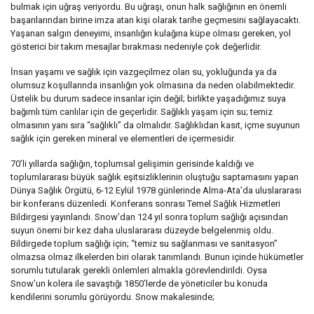
bulmak için uğraş veriyordu. Bu uğraşı, onun halk sağlığının en önemli
başarılarından birine imza atan kişi olarak tarihe geçmesini sağlayacaktı.
Yaşanan salgın deneyimi, insanlığın kulağına küpe olması gereken, yol
gösterici bir takım mesajlar bırakması nedeniyle çok değerlidir.
İnsan yaşamı ve sağlık için vazgeçilmez olan su, yokluğunda ya da
olumsuz koşullarında insanlığın yok olmasına da neden olabilmektedir.
Üstelik bu durum sadece insanlar için değil; birlikte yaşadığımız suya
bağımlı tüm canlılar için de geçerlidir. Sağlıklı yaşam için su; temiz
olmasının yanı sıra “sağlıklı” da olmalıdır. Sağlıklıdan kasıt, içme suyunun
sağlık için gereken mineral ve elementleri de içermesidir.
70’li yıllarda sağlığın, toplumsal gelişimin gerisinde kaldığı ve
toplumlararası büyük sağlık eşitsizliklerinin oluştuğu saptamasını yapan
Dünya Sağlık Örgütü, 6-12 Eylül 1978 günlerinde Alma-Ata’da uluslararası
bir konferans düzenledi. Konferans sonrası Temel Sağlık Hizmetleri
Bildirgesi yayınlandı. Snow’dan 124 yıl sonra toplum sağlığı açısından
suyun önemi bir kez daha uluslararası düzeyde belgelenmiş oldu.
Bildirgede toplum sağlığı için; “temiz su sağlanması ve sanitasyon”
olmazsa olmaz ilkelerden biri olarak tanımlandı. Bunun içinde hükümetler
sorumlu tutularak gerekli önlemleri almakla görevlendirildi. Oysa
Snow’un kolera ile savaştığı 1850’lerde de yöneticiler bu konuda
kendilerini sorumlu görüyordu. Snow makalesinde;